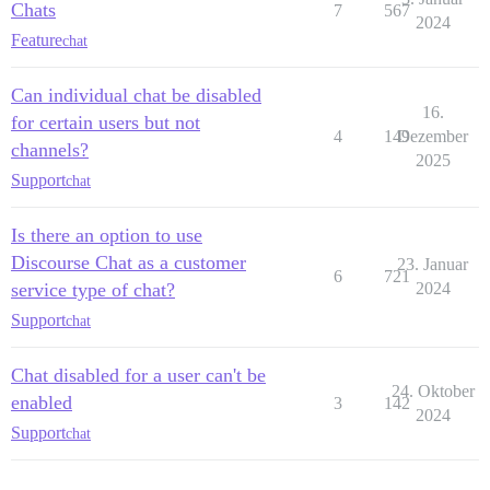
Chats
7
567
2024
Feature
chat
Can individual chat be disabled
16.
for certain users but not
4
149
Dezember
channels?
2025
Support
chat
Is there an option to use
Discourse Chat as a customer
23. Januar
6
721
service type of chat?
2024
Support
chat
Chat disabled for a user can't be
24. Oktober
enabled
3
142
2024
Support
chat