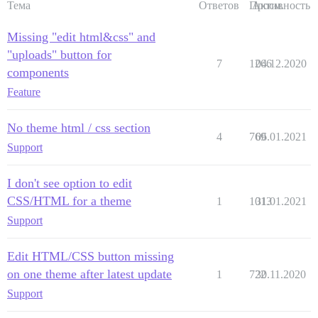
Тема
Ответов
Просм.
Активность
Missing "edit html&css" and
"uploads" button for
7
1266
04.12.2020
components
Feature
No theme html / css section
4
769
06.01.2021
Support
I don't see option to edit
CSS/HTML for a theme
1
1013
31.01.2021
Support
Edit HTML/CSS button missing
on one theme after latest update
1
722
30.11.2020
Support