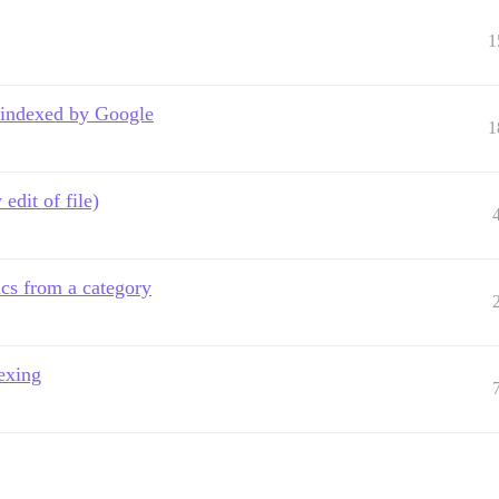
1
d indexed by Google
1
edit of file)
ics from a category
exing