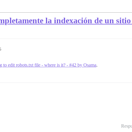
mpletamente la indexación de un sitio
6
 to edit robots.txt file - where is it? - #42 by Osama
.
Respu