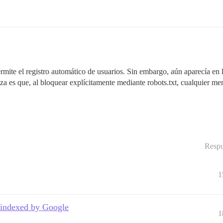
permite el registro automático de usuarios. Sin embargo, aún aparecía e
za es que, al bloquear explícitamente mediante robots.txt, cualquier m
Respu
1
d indexed by Google
1