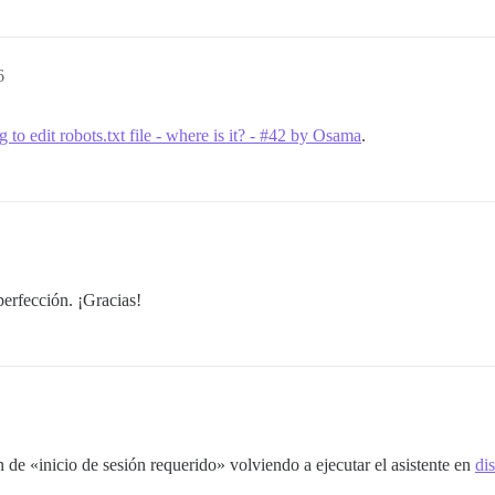
6
 to edit robots.txt file - where is it? - #42 by Osama
.
perfección. ¡Gracias!
 de «inicio de sesión requerido» volviendo a ejecutar el asistente en
di