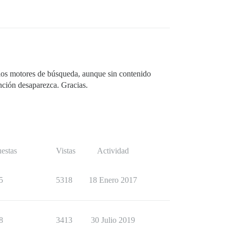
n los motores de búsqueda, aunque sin contenido
ención desaparezca. Gracias.
estas
Vistas
Actividad
5
5318
18 Enero 2017
8
3413
30 Julio 2019