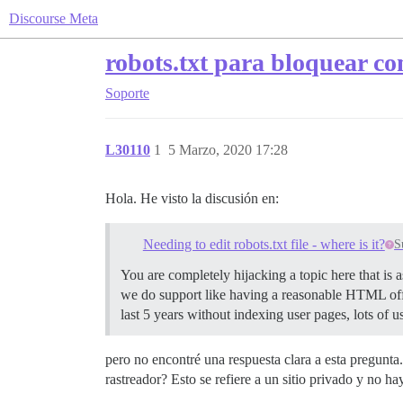
Discourse Meta
robots.txt para bloquear co
Soporte
L30110
1
5 Marzo, 2020 17:28
Hola. He visto la discusión en:
Needing to edit robots.txt file - where is it?
S
You are completely hijacking a topic here that is 
we do support like having a reasonable HTML off 
last 5 years without indexing user pages, lots o
pero no encontré una respuesta clara a esta pregunta
rastreador? Esto se refiere a un sitio privado y no 