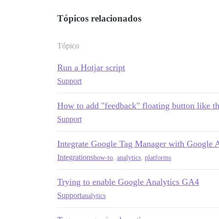
Tópicos relacionados
Tópico
Run a Hotjar script
Support
How to add "feedback" floating button like thi
Support
Integrate Google Tag Manager with Google A
Integrations
how-to
,
analytics
,
platforms
Trying to enable Google Analytics GA4
Support
analytics