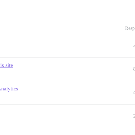
Resp
s site
nalytics