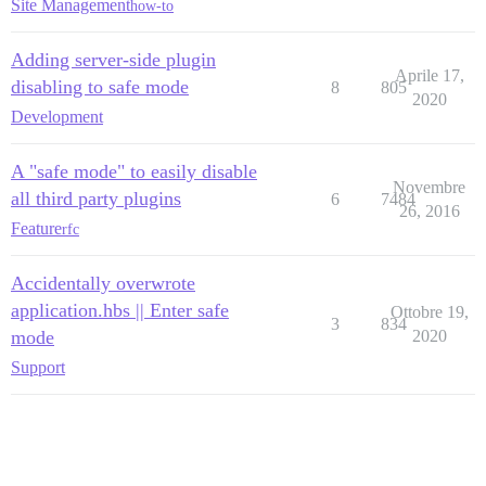
Site Management
how-to
Adding server-side plugin
Aprile 17,
disabling to safe mode
8
805
2020
Development
A "safe mode" to easily disable
Novembre
all third party plugins
6
7484
26, 2016
Feature
rfc
Accidentally overwrote
application.hbs || Enter safe
Ottobre 19,
3
834
mode
2020
Support