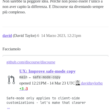
Non sarebbe la peggiore idea. Perché non posso essere l’unico a
non aver capito la differenza. E Discourse sta diventando sempre
più complesso.
david
(David Taylor)
6
14 Marzo 2023, 12:21pm
Facciamolo
github.com/discourse/discourse
UX: Improve safe-mode copy
main
safe-mode-copy
←
opened
12:21PM - 14 Mar 23 UTC
davidtaylorhq
+3
-3
Safe-mode only applies to client-side 
…