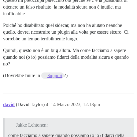
Questo mi preoccupa parecchio ora perché se c’è la possibilità di
ottenere un falso risultato, la modalità sicura non è inutile, ma
inaffidabile.
Poiché ho disabilitato quel sidecar, ma non ha aiutato neanche
quello, dovrei ricostruire un plugin alla volta per essere sicuro. Ci
vorrebbe un tempo terribilmente lungo.
Quindi, questo non è un bug allora. Ma come facciamo a sapere
quando noi (o io) possiamo fidarci della modalità sicura e quando
no?
(Dovrebbe finire in
?)
Support
david
(David Taylor)
4
14 Marzo 2023, 12:13pm
Jakke Lehtonen:
come facciamo a sapere quando possiamo (o io) fidarci della