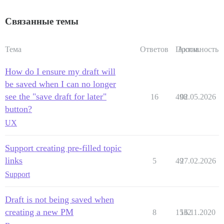
Связанные темы
Тема
Ответов
Просм.
Активность
How do I ensure my draft will
be saved when I can no longer
see the "save draft for later"
16
498
02.05.2026
button?
UX
Support creating pre-filled topic
links
5
49
27.02.2026
Support
Draft is not being saved when
creating a new PM
8
1532
16.11.2020