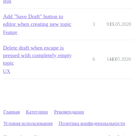
Bug
Add "Save Draft" button to
editor when creating new topic
3
935
13.05.2020
Feature
Delete draft when escape is
pressed with completely empty
6
1443
11.05.2020
topic
UX
Главная
Категории
Рекомендации
Условия использования
Политика конфиденциальности