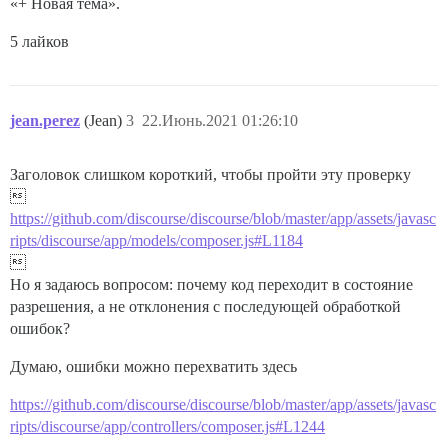
«+ Новая тема».
5 лайков
jean.perez
(Jean)
3
22.Июнь.2021 01:26:10
Заголовок слишком короткий, чтобы пройти эту проверку

https://github.com/discourse/discourse/blob/master/app/assets/javasc
ripts/discourse/app/models/composer.js#L1184

Но я задаюсь вопросом: почему код переходит в состояние
разрешения, а не отклонения с последующей обработкой
ошибок?
Думаю, ошибки можно перехватить здесь
https://github.com/discourse/discourse/blob/master/app/assets/javasc
ripts/discourse/app/controllers/composer.js#L1244