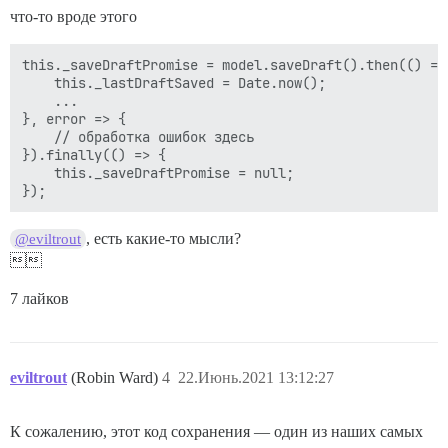
что-то вроде этого
this._saveDraftPromise = model.saveDraft().then(() => 
    this._lastDraftSaved = Date.now();

    ...

}, error => {

    // обработка ошибок здесь

}).finally(() => {

    this._saveDraftPromise = null;

, есть какие-то мысли?
@eviltrout

7 лайков
eviltrout
(Robin Ward)
4
22.Июнь.2021 13:12:27
К сожалению, этот код сохранения — один из наших самых