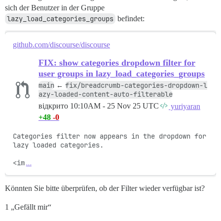
sich der Benutzer in der Gruppe
lazy_load_categories_groups
befindet:
github.com/discourse/discourse
FIX: show categories dropdown filter for
user groups in lazy_load_categories_groups
main
fix/breadcrumb-categories-dropdown-l
←
azy-loaded-content-auto-filterable
відкрито
10:10AM - 25 Nov 25 UTC
yuriyaran
+48
-0
Categories filter now appears in the dropdown for 
lazy loaded categories.

<im
…
Könnten Sie bitte überprüfen, ob der Filter wieder verfügbar ist?
1 „Gefällt mir“