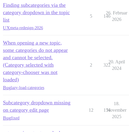
Finding subcategories via the
category dropdown in the topic
26. Februar
5
146
list
2026
UX
meta-redesign-2026
When opening a new topic,
some categories do not appear
and cannot be selected.
20. April
(Category selected with
2
322
2024
category-chooser was not
loaded)
Bug
lazy-load-categories
Subcategory dropdown missing
18.
on category edit page
12
154
November
2025
Bug
fixed