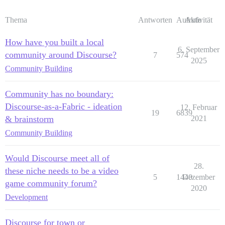
Thema
Antworten
Aufrufe
Aktivität
How have you built a local
6. September
community around Discourse?
7
574
2025
Community Building
Community has no boundary:
Discourse-as-a-Fabric - ideation
12. Februar
19
6839
& brainstorm
2021
Community Building
Would Discourse meet all of
28.
these niche needs to be a video
5
1440
Dezember
game community forum?
2020
Development
Discourse for town or