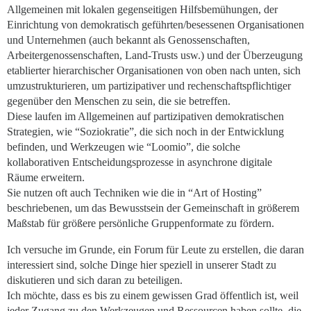
Allgemeinen mit lokalen gegenseitigen Hilfsbemühungen, der
Einrichtung von demokratisch geführten/besessenen Organisationen
und Unternehmen (auch bekannt als Genossenschaften,
Arbeitergenossenschaften, Land-Trusts usw.) und der Überzeugung
etablierter hierarchischer Organisationen von oben nach unten, sich
umzustrukturieren, um partizipativer und rechenschaftspflichtiger
gegenüber den Menschen zu sein, die sie betreffen.
Diese laufen im Allgemeinen auf partizipativen demokratischen
Strategien, wie “Soziokratie”, die sich noch in der Entwicklung
befinden, und Werkzeugen wie “Loomio”, die solche
kollaborativen Entscheidungsprozesse in asynchrone digitale
Räume erweitern.
Sie nutzen oft auch Techniken wie die in “Art of Hosting”
beschriebenen, um das Bewusstsein der Gemeinschaft in größerem
Maßstab für größere persönliche Gruppenformate zu fördern.
Ich versuche im Grunde, ein Forum für Leute zu erstellen, die daran
interessiert sind, solche Dinge hier speziell in unserer Stadt zu
diskutieren und sich daran zu beteiligen.
Ich möchte, dass es bis zu einem gewissen Grad öffentlich ist, weil
jeder Zugang zu den Werkzeugen und Ressourcen haben sollte, die