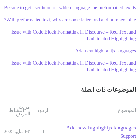
Be sure to get user input on which language the preformatted text is
With preformatted text, why are some letters red and numbers blue?
Issue with Code Block Formatting in Discourse – Red Text and
Unintended Highlighting
Add new highlightjs languages
Issue with Code Block Formatting in Discourse – Red Text and
Unintended Highlighting
الموضوعات ذات الصلة
مرات
الموضوع
الردود
النشاط
العرض
Add new highlightjs languages
1
13 مايو 2025
177
Support