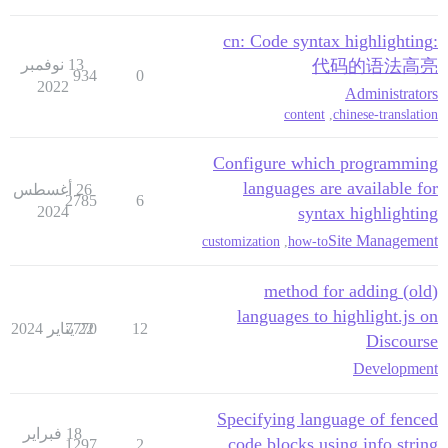
:cn: Code syntax highlighting
代码的语法高亮
13 نوفمبر
934
0
2022
Administrators
content
,
chinese-translation
Configure which programming
languages are available for
26 أغسطس
2785
6
2024
syntax highlighting
Site Management
customization
,
how-to
(old) method for adding
languages to highlight.js on
12
22 يناير 2024
7770
Discourse
Development
Specifying language of fenced
18 فبراير
code blocks using info string
1297
2