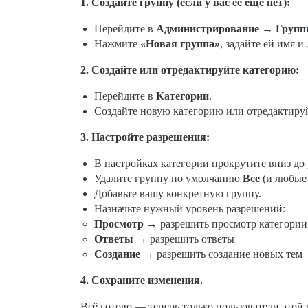
1. Создайте группу (если у вас её ещё нет):
Перейдите в
Администрирование → Груп
Нажмите
«Новая группа»
, задайте ей имя 
2. Создайте или отредактируйте категорию:
Перейдите в
Категории
.
Создайте новую категорию или отредактир
3. Настройте разрешения:
В настройках категории прокрутите вниз до
Удалите группу по умолчанию
Все
(и любые 
Добавьте вашу конкретную группу.
Назначьте нужный уровень разрешений:
Просмотр
→ разрешить просмотр категории
Ответы
→ разрешить ответы
Создание
→ разрешить создание новых тем
4. Сохраните изменения.
Всё готово — теперь только пользователи этой 