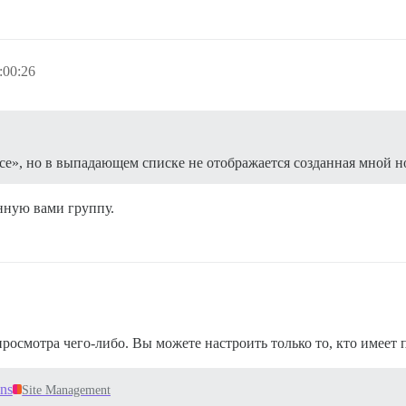
:00:26
все», но в выпадающем списке не отображается созданная мной 
нную вами группу.
осмотра чего-либо. Вы можете настроить только то, кто имеет п
ons
Site Management