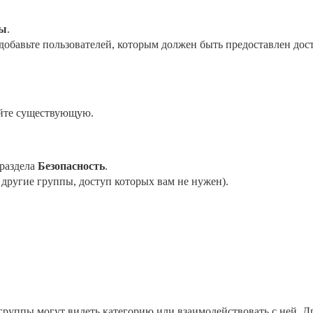
пы
.
и добавьте пользователей, которым должен быть предоставлен дос
уйте существующую.
 раздела
Безопасность
.
другие группы, доступ которых вам не нужен).
группы могут видеть категорию или взаимодействовать с ней. Др