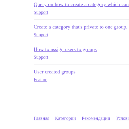
Query on how to create a category which can 
Support
Create a category that's private to one group,
Support
How to assign users to groups
Support
User created groups
Feature
Главная
Категории
Рекомендации
Услов