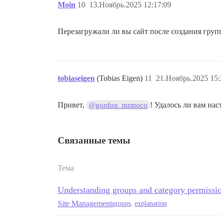
Moin
10
13.Ноябрь.2025 12:17:09
Перезагружали ли вы сайт после создания гру
tobiaseigen
(Tobias Eigen)
11
21.Ноябрь.2025 15:
Привет,
! Удалось ли вам на
@gordon_mrmoco
Связанные темы
Тема
Understanding groups and category permissi
Site Management
groups
,
explanation