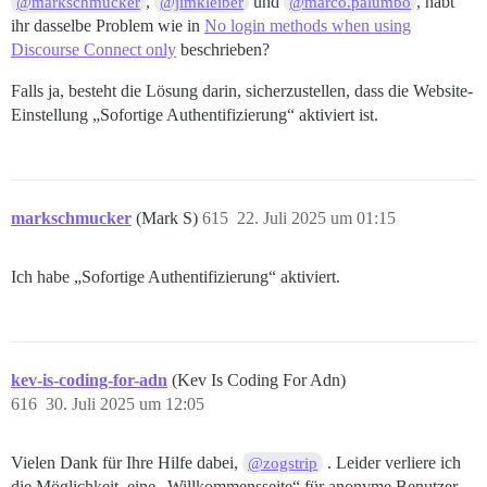
,
und
, habt
@markschmucker
@jimkleiber
@marco.palumbo
ihr dasselbe Problem wie in
No login methods when using
Discourse Connect only
beschrieben?
Falls ja, besteht die Lösung darin, sicherzustellen, dass die Website-
Einstellung „Sofortige Authentifizierung“ aktiviert ist.
markschmucker
(Mark S)
615
22. Juli 2025 um 01:15
Ich habe „Sofortige Authentifizierung“ aktiviert.
kev-is-coding-for-adn
(Kev Is Coding For Adn)
616
30. Juli 2025 um 12:05
Vielen Dank für Ihre Hilfe dabei,
. Leider verliere ich
@zogstrip
die Möglichkeit, eine „Willkommensseite“ für anonyme Benutzer