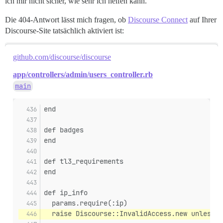
ich mir nicht sicher, wie sehr ich helfen kann.
Die 404-Antwort lässt mich fragen, ob
Discourse Connect
auf Ihrer
Discourse-Site tatsächlich aktiviert ist:
github.com/discourse/discourse
app/controllers/admin/users_controller.rb
main
end
def badges
end
def tl3_requirements
end
def ip_info
  params.require(:ip)
  raise Discourse::InvalidAccess.new unless g