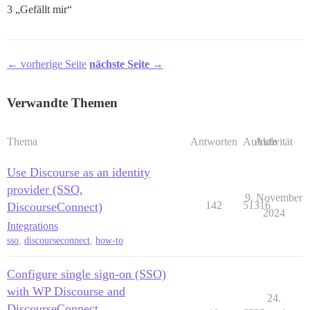
3 „Gefällt mir“
← vorherige Seite
nächste Seite →
Verwandte Themen
Thema
Antworten
Aufrufe
Aktivität
Use Discourse as an identity
provider (SSO,
9. November
142
51316
DiscourseConnect)
2024
Integrations
sso
,
discourseconnect
,
how-to
Configure single sign-on (SSO)
with WP Discourse and
24.
DiscourseConnect