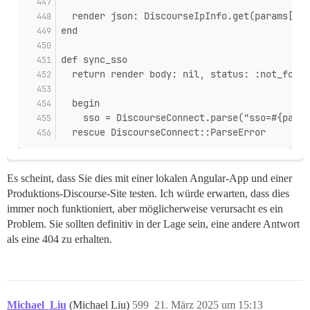
  render json: DiscourseIpInfo.get(params[:ip
end
def sync_sso
  return render body: nil, status: :not_found
  begin
    sso = DiscourseConnect.parse("sso=#{param
  rescue DiscourseConnect::ParseError
Es scheint, dass Sie dies mit einer lokalen Angular-App und einer
Produktions-Discourse-Site testen. Ich würde erwarten, dass dies
immer noch funktioniert, aber möglicherweise verursacht es ein
Problem. Sie sollten definitiv in der Lage sein, eine andere Antwort
als eine 404 zu erhalten.
Michael_Liu
(Michael Liu)
599
21. März 2025 um 15:13