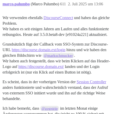
marco.palumbo
(Marco Palumbo)
611
2. Juli 2025 um 13:06
Wir verwenden ebenfalls
DiscourseConnect
und haben das gleiche
Problem.
Wir haben es seit einigen Jahren am Laufen und alles funktionierte
reibungslos. Heute auf 3.5.0.beta8-dev [e91024a221] aktualisiert.
Grundsätzlich fügt der Callback vom SSO-System zur Discourse-
URL
https://discourse.domain.ext/login
hinzu und wir haben den
gleichen Bildschirm wie
.
@markschmucker
Wir haben auch festgestellt, dass wir beim Klicken auf das Header-
Logo auf
https://discourse.domain.ext/
landen und der Login
erfolgreich ist (nur ein Klick auf einen Button ist nötig).
Es scheint, dass in der vorherigen Version der
Session Controller
anders funktionierte und wahrscheinlich verstand, dass der Aufruf
von externem SSO initiiert wurde und ihn auf die richtige Weise
behandelte.
Ich habe bemerkt, dass
im letzten Monat einige
@zogstrip
Änderungen vorgenommen hat, die (nicht zu 100 % sicher) mit