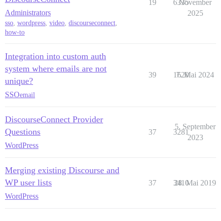
19
6335
November
Administrators
2025
sso
,
wordpress
,
video
,
discourseconnect
,
how-to
Integration into custom auth
system where emails are not
39
1620
7. Mai 2024
unique?
SSO
email
DiscourseConnect Provider
5. September
Questions
37
3281
2023
WordPress
Merging existing Discourse and
WP user lists
37
3410
28. Mai 2019
WordPress