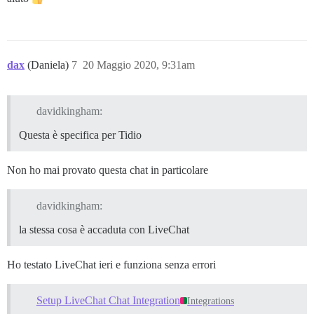
      function listener(event)

      {

        callback(event.detail);

        removeEventListener(incomingEventName, listene
dax
(Daniela)
7
20 Maggio 2020, 9:31am
      }

      addEventListener(incomingEventName, listener);

      dispatchEvent(new RealCustomEvent(eventName, {de
davidkingham:
    };

  }

Questa è specifica per Tidio
  // Da chiamare solo prima del codice della pagina, n
  function copyProperties(src, dest, properties)

Non ho mai provato questa chat in particolare
  {

    for (let name of properties)

davidkingham:
    {

      if (Object.prototype.hasOwnProperty.call(src, na
la stessa cosa è accaduta con LiveChat
      {

        Object.defineProperty(dest, name,

                              Object.getOwnPropertyDe
Ho testato LiveChat ieri e funziona senza errori
      }

    }

  }

Setup LiveChat Chat Integration
Integrations