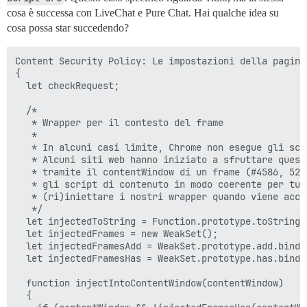
cosa è successa con LiveChat e Pure Chat. Hai qualche idea su
cosa possa star succedendo?
Content Security Policy: Le impostazioni della pagina
{

  let checkRequest;

  /*

   * Wrapper per il contesto del frame

   *

   * In alcuni casi limite, Chrome non esegue gli scr
   * Alcuni siti web hanno iniziato a sfruttare quest
   * tramite il contentWindow di un frame (#4586, 520
   * gli script di contenuto in modo coerente per tut
   * (ri)iniettare i nostri wrapper quando viene acce
   */

  let injectedToString = Function.prototype.toString.b
  let injectedFrames = new WeakSet();

  let injectedFramesAdd = WeakSet.prototype.add.bind(i
  let injectedFramesHas = WeakSet.prototype.has.bind(i
  function injectIntoContentWindow(contentWindow)

  {
