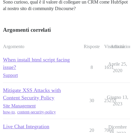
Sono curioso, qual è il valore di collegare un CRM come HubSpot
          value: iceServers

al nostro sito di community Discourse?
        }

      });

    };

Argomenti correlati
    let checkUrl = (peerconnection, url) =>

    {

      checkRequest(url, blocked =>

Argomento
Risposte
Visualizzazioni
Attività
      {

        if (blocked)

        {

When install html script facing
          // Chiamare .close() lancia un'eccezione se 
Aprile 25,
issue?
8
1651
          try

2020
          {

Support
            closeRTCPeerConnection(peerconnection);

          }

          catch (e) {}

Mitigate XSS Attacks with
        }

Content Security Policy
Giugno 13,
      });

30
25255
2023
    };

Site Management
how-to
,
content-security-policy
    let checkConfiguration = (peerconnection, configur
    {

Live Chat Integration
Dicembre
      if (configuration && configuration.iceServers)

20
7068
      {
