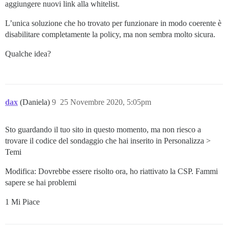
aggiungere nuovi link alla whitelist.
      let safeArray = RealArray(originalArray.length);
      for (let i = 0; i < safeArray.length; i++)

L’unica soluzione che ho trovato per funzionare in modo coerente è
      {

        defineProperty(safeArray, i, {

disabilitare completamente la policy, ma non sembra molto sicura.
          configurable: false, enumerable: false, writ
          value: transform(originalArray[i])

Qualche idea?
        });

      }

      defineProperty(safeArray, "length", {

        configurable: false, enumerable: false, writab
        value: safeArray.length

dax
(Daniela)
9
25 Novembre 2020, 5:05pm
      });

      return safeArray;

    };

Sto guardando il tuo sito in questo momento, ma non riesco a
trovare il codice del sondaggio che hai inserito in Personalizza >
    // Sarebbe molto più semplice usare il metodo .ge
    // la configurazione normalizzata e sicura dall'i
Temi
    // Purtroppo non è implementato in Chrome unstable
    // Vedi https://www.chromestatus.com/feature/52713
Modifica: Dovrebbe essere risolto ora, ho riattivato la CSP. Fammi
    let protectConfiguration = configuration =>

sapere se hai problemi
    {

      if (configuration == null || typeof configuratio
1 Mi Piace
        return configuration;

      let iceServers = safeCopyArray(
