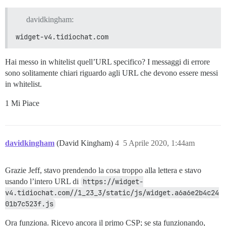
    // nelle versioni più vecchie di Chrome, come la 5
    if (!contentWindowDesc)

davidkingham:
      continue;

widget-v4.tidiochat.com
    let getContentDocument = Function.prototype.call.b
      contentDocumentDesc.get

    );

Hai messo in whitelist quell’URL specifico? I messaggi di errore
    let getContentWindow = Function.prototype.call.bin
sono solitamente chiari riguardo agli URL che devono essere messi
      contentWindowDesc.get

    );

in whitelist.
    contentWindowDesc.get = function()

1 Mi Piace
    {

      let contentWindow = getContentWindow(this);

      injectIntoContentWindow(contentWindow);

      return contentWindow;

davidkingham
(David Kingham)
4
5 Aprile 2020, 1:44am
    };

    contentDocumentDesc.get = function()

    {

Grazie Jeff, stavo prendendo la cosa troppo alla lettera e stavo
      injectIntoContentWindow(getContentWindow(this));
usando l’intero URL di
https://widget-
      return getContentDocument(this);

    };

v4.tidiochat.com//1_23_3/static/js/widget.a6a6e2b4c24
    Object.defineProperty(element.prototype, "contentW
01b7c523f.js
                          contentWindowDesc);

    Object.defineProperty(element.prototype, "contentD
Ora funziona. Ricevo ancora il primo CSP; se sta funzionando,