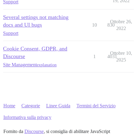
19, 2022
Support
        for (let i = 0; i < configuration.iceServers.l
        {

          let iceServer = configuration.iceServers[i];
Several settings not matching
          if (iceServer)

Ottobre 26,
docs and UI bugs
10
830
          {

2022
            if (iceServer.url)

Support
              checkUrl(peerconnection, iceServer.url);
Cookie Consent, GDPR, and
            if (iceServer.urls)

Ottobre 10,
            {

Discourse
1
4031
2025
              for (let j = 0; j < iceServer.urls.lengt
Site Management
explanation
                checkUrl(peerconnection, iceServer.url
            }

          }

        }

      }

    };

    // Chrome unstable (testato con la 59) ha già impl
Home
Categorie
Linee Guida
Termini del Servizio
    // setConfiguration, quindi dobbiamo avvolgerlo an
    // https://www.chromestatus.com/feature/5596193748
Informativa sulla privacy
    if (RealRTCPeerConnection.prototype.setConfigurati
    {

Fornito da
Discourse
, si consiglia di abilitare JavaScript
      let realSetConfiguration = Function.prototype.ca