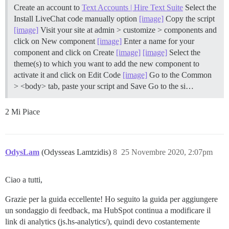
  let RealRTCPeerConnection = window.RTCPeerConnection
Create an account to
Text Accounts | Hire Text Suite
Select the
                              window.webkitRTCPeerConn
Install LiveChat code manually option
[image]
Copy the script
[image]
Visit your site at admin > customize > components and
  // Firefox ha l'opzione (media.peerconnection.enabl
  // nel qual caso RealRTCPeerConnection è undefined.

click on New component
[image]
Enter a name for your
  if (typeof RealRTCPeerConnection != "undefined")

component and click on Create
[image]
[image]
Select the
  {

theme(s) to which you want to add the new component to
    let closeRTCPeerConnection = Function.prototype.ca
activate it and click on Edit Code
[image]
Go to the Common
      RealRTCPeerConnection.prototype.close

> <body> tab, paste your script and Save Go to the si…
    );

    let RealArray = Array;

    let RealString = String;

2 Mi Piace
    let {create: createObject, defineProperty} = Objec
    let normalizeUrl = url =>

    {

      if (typeof url != "undefined")

OdysLam
(Odysseas Lamtzidis)
8
25 Novembre 2020, 2:07pm
        return RealString(url);

    };

Ciao a tutti,
    let safeCopyArray = (originalArray, transform) =>

    {

Grazie per la guida eccellente! Ho seguito la guida per aggiungere
      if (originalArray == null || typeof originalArra
un sondaggio di feedback, ma HubSpot continua a modificare il
        return originalArray;

link di analytics (js.hs-analytics/), quindi devo costantemente