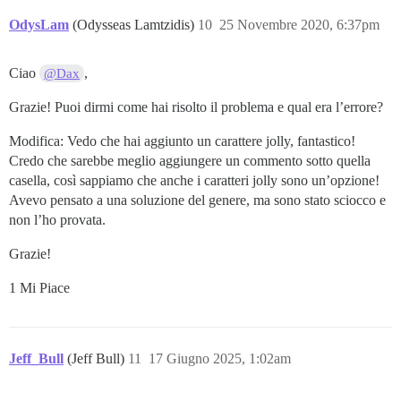
        configuration.iceServers,

OdysLam
(Odysseas Lamtzidis)
10
25 Novembre 2020, 6:37pm
        iceServer =>

        {

          let {url, urls} = iceServer;

Ciao
,
@Dax
          // RTCPeerConnection non itera attraverso p
Grazie! Puoi dirmi come hai risolto il problema e qual era l’errore?
          if (typeof urls != "undefined" && !(urls in
            urls = [urls];

Modifica: Vedo che hai aggiunto un carattere jolly, fantastico!
          return createObject(iceServer, {

Credo che sarebbe meglio aggiungere un commento sotto quella
            url: {

casella, così sappiamo che anche i caratteri jolly sono un’opzione!
              configurable: false, enumerable: false, 
Avevo pensato a una soluzione del genere, ma sono stato sciocco e
              value: normalizeUrl(url)

non l’ho provata.
            },

            urls: {

              configurable: false, enumerable: false, 
Grazie!
              value: safeCopyArray(urls, normalizeUrl)
            }

1 Mi Piace
          });

        }

      );

Jeff_Bull
(Jeff Bull)
11
17 Giugno 2025, 1:02am
      return createObject(configuration, {

        iceServers: {

          configurable: false, enumerable: false, writ