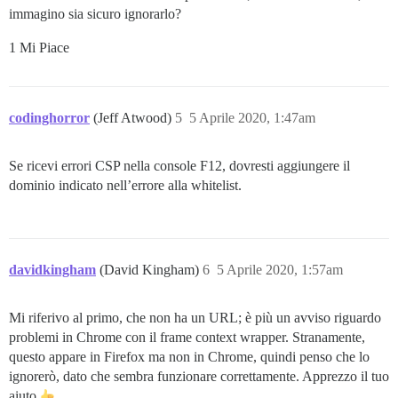
                          contentDocumentDesc);

immagino sia sicuro ignorarlo?
  }

1 Mi Piace
  /*

   * Wrapper per RTCPeerConnection

   *

   * L'API webRequest in Chrome non permette ancora di
   * le connessioni WebRTC.

codinghorror
(Jeff Atwood)
5
5 Aprile 2020, 1:47am
   * Vedi https://bugs.chromium.org/p/chromium/issues/
   */

  let RealCustomEvent = window.CustomEvent;

Se ricevi errori CSP nella console F12, dovresti aggiungere il
dominio indicato nell’errore alla whitelist.
  // Se siamo stati iniettati in un frame tramite con
  // prendere la copia di checkRequest lasciataci dal
  // dobbiamo impostarla ora, insieme alle funzioni d
  if (injectedIntoContentWindow)

    checkRequest = window[eventName];

davidkingham
(David Kingham)
6
5 Aprile 2020, 1:57am
  else

  {

    let addEventListener = document.addEventListener.b
Mi riferivo al primo, che non ha un URL; è più un avviso riguardo
    let dispatchEvent = document.dispatchEvent.bind(do
problemi in Chrome con il frame context wrapper. Stranamente,
    let removeEventListener = document.removeEventLis
    checkRequest = (url, callback) =>

questo appare in Firefox ma non in Chrome, quindi penso che lo
    {

ignorerò, dato che sembra funzionare correttamente. Apprezzo il tuo
      let incomingEventName = eventName + "-" + url;

aiuto