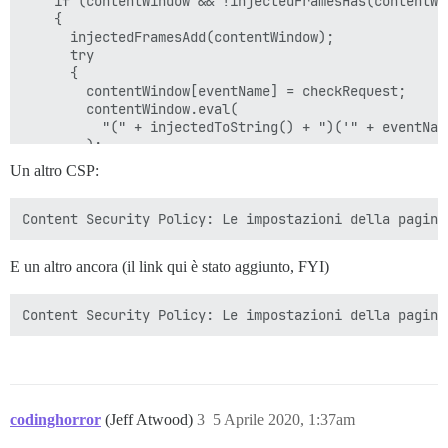
    if (contentWindow && !injectedFramesHas(contentWin
    {

      injectedFramesAdd(contentWindow);

      try

      {

        contentWindow[eventName] = checkRequest;

        contentWindow.eval(

          "(" + injectedToString() + ")('" + eventName
        );

        delete contentWindow[eventName];

Un altro CSP:
      }

      catch (e) {}

    }

  }

E un altro ancora (il link qui è stato aggiunto, FYI)
  for (let element of [HTMLFrameElement, HTMLIFrameEl
  {

    let contentDocumentDesc = Object.getOwnPropertyDes
      element.prototype, "contentDocument"

    );

    let contentWindowDesc = Object.getOwnPropertyDescr
      element.prototype, "contentWindow"

    );

codinghorror
(Jeff Atwood)
3
5 Aprile 2020, 1:37am
    // Apparentemente in HTMLObjectElement.prototype.