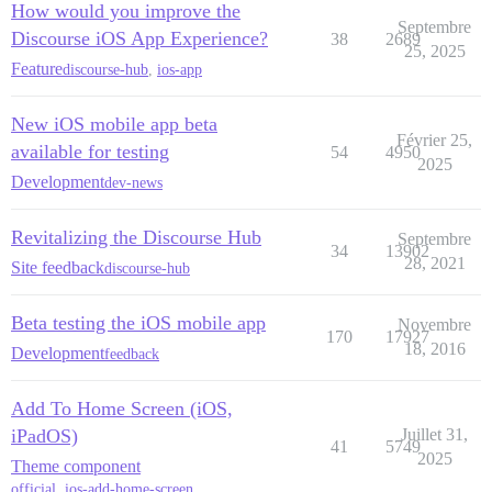
How would you improve the
Septembre
Discourse iOS App Experience?
38
2689
25, 2025
Feature
discourse-hub
,
ios-app
New iOS mobile app beta
Février 25,
available for testing
54
4950
2025
Development
dev-news
Revitalizing the Discourse Hub
Septembre
34
13902
28, 2021
Site feedback
discourse-hub
Beta testing the iOS mobile app
Novembre
170
17927
18, 2016
Development
feedback
Add To Home Screen (iOS,
iPadOS)
Juillet 31,
41
5749
2025
Theme component
official
,
ios-add-home-screen