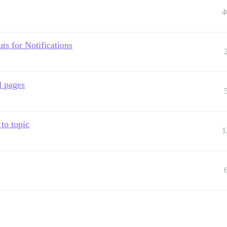
4
s for Notifications
l pages
to topic
1