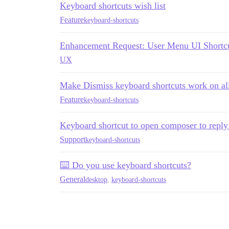
Keyboard shortcuts wish list
Feature
keyboard-shortcuts
Enhancement Request: User Menu UI Shortcut
UX
Make Dismiss keyboard shortcuts work on al
Feature
keyboard-shortcuts
Keyboard shortcut to open composer to reply 
Support
keyboard-shortcuts
⌨️ Do you use keyboard shortcuts?
General
desktop
,
keyboard-shortcuts