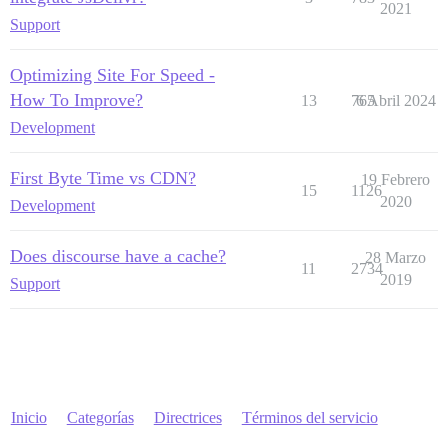
2021
Support
Optimizing Site For Speed -
How To Improve?
13
765
6 Abril 2024
Development
First Byte Time vs CDN?
19 Febrero
15
1126
2020
Development
Does discourse have a cache?
28 Marzo
11
2734
2019
Support
Inicio
Categorías
Directrices
Términos del servicio