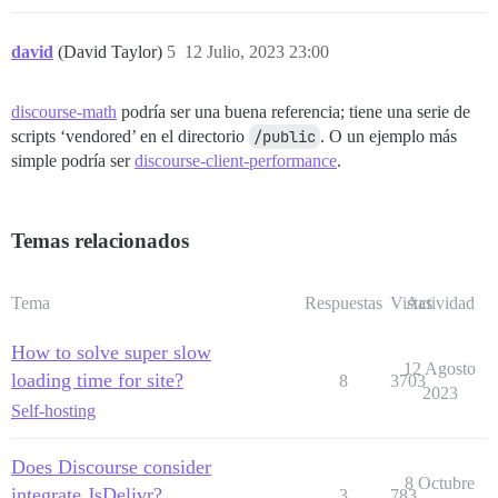
david
(David Taylor)
5
12 Julio, 2023 23:00
discourse-math
podría ser una buena referencia; tiene una serie de
scripts ‘vendored’ en el directorio
/public
. O un ejemplo más
simple podría ser
discourse-client-performance
.
Temas relacionados
Tema
Respuestas
Vistas
Actividad
How to solve super slow
12 Agosto
loading time for site?
8
3703
2023
Self-hosting
Does Discourse consider
8 Octubre
integrate JsDelivr?
3
783