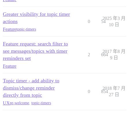
Greater visibility for topic timer
2025 年3 月
actions
0
54
10 日
Feature
topic-timers
Feature request: search filter to
see messages/topics with timer
2017 年8 月
2
664
reminders set
9 日
Feature
Topic timer - add ability to
dismiss/change reminder
2018 年7 月
0
854
directly from topic
27 日
UX
pr-welcome
,
topic-timers