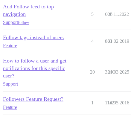
Add Follow feed to top
navigation
5
607
26.11.2022
Support
follow
Follow tags instead of users
4
863
01.02.2019
Feature
How to follow a user and get
notifications for this specific
20
3340
21.03.2025
user?
Support
Followers Feature Request?
1
1182
16.05.2016
Feature