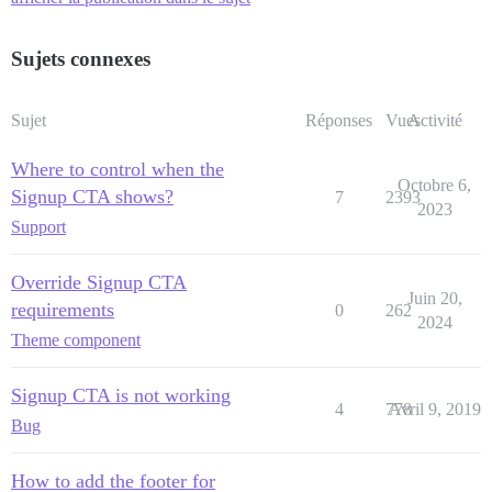
Sujets connexes
Sujet
Réponses
Vues
Activité
Where to control when the
Octobre 6,
Signup CTA shows?
7
2393
2023
Support
Override Signup CTA
Juin 20,
requirements
0
262
2024
Theme component
Signup CTA is not working
4
778
Avril 9, 2019
Bug
How to add the footer for