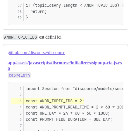
if (topicIdsAry.length < ANON_TOPIC_IDS) {
  return;
}
ANON_TOPIC_IDS
est défini ici
github.com/discourse/discourse
app/assets/javascripts/discourse/initializers/signup-cta.js.es
6
ca57e18f4
import Session from "discourse/models/session
const ANON_TOPIC_IDS = 2;
const ANON_PROMPT_READ_TIME = 2 * 60 * 1000;
const ONE_DAY = 24 * 60 * 60 * 1000;
const PROMPT_HIDE_DURATION = ONE_DAY;