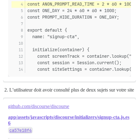
const ANON_PROMPT_READ_TIME = 2 * 60 * 1000;
const ONE_DAY = 24 * 60 * 60 * 1000;
const PROMPT_HIDE_DURATION = ONE_DAY;
export default {
  name: "signup-cta",
  initialize(container) {
    const screenTrack = container.lookup("scr
    const session = Session.current();
    const siteSettings = container.lookup("si
L’utilisateur doit avoir consulté plus de deux sujets sur votre site
github.com/discourse/discourse
app/assets/javascripts/discourse/initializers/signup-cta.js.es
6
ca57e18f4