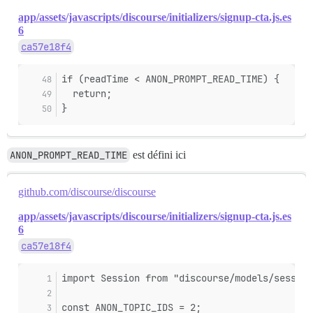
app/assets/javascripts/discourse/initializers/signup-cta.js.es
6
ca57e18f4
if (readTime < ANON_PROMPT_READ_TIME) {
  return;
}
ANON_PROMPT_READ_TIME
est défini ici
github.com/discourse/discourse
app/assets/javascripts/discourse/initializers/signup-cta.js.es
6
ca57e18f4
import Session from "discourse/models/session
const ANON_TOPIC_IDS = 2;