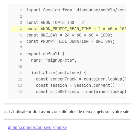
import Session from "discourse/models/session
const ANON_TOPIC_IDS = 2;
const ANON_PROMPT_READ_TIME = 2 * 60 * 1000;
const ONE_DAY = 24 * 60 * 60 * 1000;
const PROMPT_HIDE_DURATION = ONE_DAY;
export default {
  name: "signup-cta",
  initialize(container) {
    const screenTrack = container.lookup("scr
    const session = Session.current();
    const siteSettings = container.lookup("si
L’utilisateur doit avoir consulté plus de deux sujets sur votre site
github.com/discourse/discourse