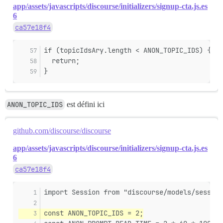
app/assets/javascripts/discourse/initializers/signup-cta.js.es
6
ca57e18f4
if (topicIdsAry.length < ANON_TOPIC_IDS) {
  return;
}
ANON_TOPIC_IDS
est défini ici
github.com/discourse/discourse
app/assets/javascripts/discourse/initializers/signup-cta.js.es
6
ca57e18f4
import Session from "discourse/models/session
const ANON_TOPIC_IDS = 2;