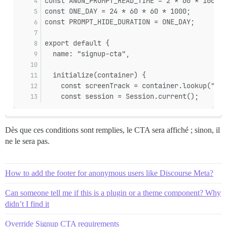
const ANON_PROMPT_READ_TIME = 2 * 60 * 1000;
const ONE_DAY = 24 * 60 * 60 * 1000;
const PROMPT_HIDE_DURATION = ONE_DAY;
export default {
  name: "signup-cta",
  initialize(container) {
    const screenTrack = container.lookup("scr
    const session = Session.current();
Dès que ces conditions sont remplies, le CTA sera affiché ; sinon, il
ne le sera pas.
How to add the footer for anonymous users like Discourse Meta?
Can someone tell me if this is a plugin or a theme component? Why
didn’t I find it
Override Signup CTA requirements