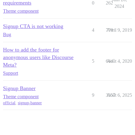
requirements
0
262
2024
Theme component
Signup CTA is not working
4
778
Avril 9, 2019
Bug
How to add the footer for
anonymous users like Discourse
5
644
Août 4, 2020
Meta?
Support
Signup Banner
9
3357
Août 6, 2025
Theme component
official
,
signup-banner