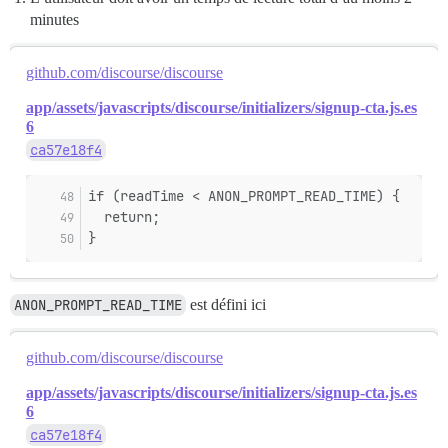
minutes
github.com/discourse/discourse
app/assets/javascripts/discourse/initializers/signup-cta.js.es
6
ca57e18f4
if (readTime < ANON_PROMPT_READ_TIME) {
  return;
}
ANON_PROMPT_READ_TIME
est défini ici
github.com/discourse/discourse
app/assets/javascripts/discourse/initializers/signup-cta.js.es
6
ca57e18f4