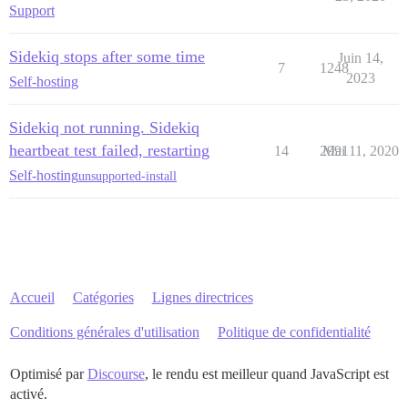
Support
Sidekiq stops after some time
Juin 14,
7
1248
2023
Self-hosting
Sidekiq not running. Sidekiq
heartbeat test failed, restarting
14
2991
Mai 11, 2020
Self-hosting
unsupported-install
Accueil
Catégories
Lignes directrices
Conditions générales d'utilisation
Politique de confidentialité
Optimisé par
Discourse
, le rendu est meilleur quand JavaScript est
activé.