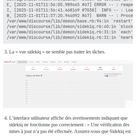
E, [2025-11-01T11:56:05.989645 #67] ERROR -- : reaped
I, [2025-11-01T11:56:41.468169 #7038]  INFO -- : Load
W, [2025-11-01T11:57:20.944092 #67]  WARN -- : Proces
/var/www/discourse/lib/demon/base.rb:94:in `restart'

/var/www/discourse/lib/demon/sidekiq.rb:40:in `block 
/var/www/discourse/lib/demon/sidekiq.rb:31:in `each'

La « vue sidekiq » ne semble pas traiter les tâches.
L’interface utilisateur affiche des avertissements indiquant que
sidekiq ne fonctionne pas correctement : « Une vérification des
mises à jour n’a pas été effectuée. Assurez-vous que Sidekiq est