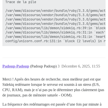
Trace de la pile

/var/www/discourse/vendor/bundle/ruby/3.3.0/gems/acti
/var/www/discourse/vendor/bundle/ruby/3.3.0/gems/acti
/var/www/discourse/vendor/bundle/ruby/3.3.0/gems/acti
/var/www/discourse/vendor/bundle/ruby/3.3.0/gems/acti
/var/www/discourse/lib/demon/sidekiq.rb:39:in `block 
/var/www/discourse/lib/demon/sidekiq.rb:31:in `each'

/var/www/discourse/lib/demon/sidekiq.rb:31:in `heartbe
Padoup-Padoup
(Padoup Padoup)
3
Décembre 6, 2025, 11:55
Merci ! Après des heures de recherche, mon meilleur pari est que
Sidekiq redémarre lorsque le serveur est soumis à un stress (E/S,
CPU, RAM), mais je n’ai pas pu le déterminer plus clairement (pas
de journaux, pas de mémoire saturée - OOM).
La fréquence des redémarrages est passée d’une fois par minute à