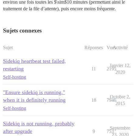
environ une fois toutes les $\sim$10 minutes (permettant ainsi le
traitement de la file d’attente), puis encore moins fréquente.
Sujets connexes
Sujet
Réponses
Vues
Activité
Sidekiq heartbeat test failed,
Janvier 12,
restarting
11
2195
2020
Self-hosting
"Ensure sidekiq is running."
Octobre 2,
when it is definitely running
18
7946
2015
Self-hosting
Sidekiq is not running, probably
Septembre
after upgrade
9
753
23, 2020