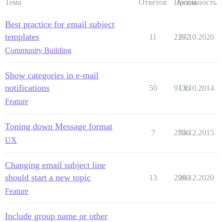
Тема
Ответов
Просм.
Активность
Best practice for email subject
templates
11
2162
27.10.2020
Community Building
Show categories in e-mail
notifications
50
9136
13.10.2014
Feature
Toning down Message format
7
2756
04.12.2015
UX
Changing email subject line
should start a new topic
13
2960
28.12.2020
Feature
Include group name or other