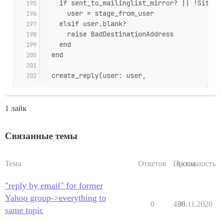
    if sent_to_mailinglist_mirror? || !SiteSe
      user = stage_from_user
    elsif user.blank?
      raise BadDestinationAddress
    end
  end
  create_reply(user: user,
1 лайк
Связанные темы
Тема
Ответов
Просм.
Активность
"reply by email" for former
Yahoo group->everything to
0
430
08.11.2020
same topic