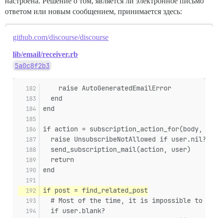
настроена. Решение о том, является ли электронное письмо
ответом или новым сообщением, принимается здесь:
github.com/discourse/discourse
lib/email/receiver.rb
5a0c8f2b3
    raise AutoGeneratedEmailError
  end
end
if action = subscription_action_for(body, sub
  raise UnsubscribeNotAllowed if user.nil?
  send_subscription_mail(action, user)
  return
end
if post = find_related_post
  # Most of the time, it is impossible to **r
  if user.blank?