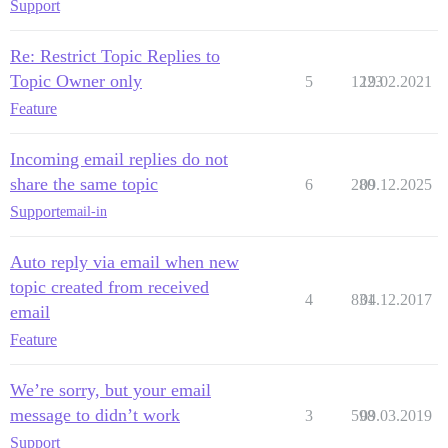
Support
Re: Restrict Topic Replies to
Topic Owner only
5
1223
19.02.2021
Feature
Incoming email replies do not
share the same topic
6
280
09.12.2025
Support
email-in
Auto reply via email when new
topic created from received
4
831
04.12.2017
email
Feature
We’re sorry, but your email
message to didn’t work
3
598
09.03.2019
Support