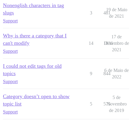
Nonenglish characters in tag
19 de Maio
slugs
3
481
de 2021
Support
Why is there a category that I
17 de
can't modify
14
1836
Dezembro de
2021
Support
I could not edit tags for old
6 de Maio de
topics
9
844
2022
Support
Category doesn’t open to show
5 de
topic list
5
575
Novembro
de 2019
Support