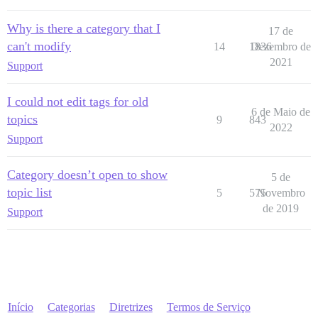
Why is there a category that I
17 de
can't modify
14
1836
Dezembro de
2021
Support
I could not edit tags for old
6 de Maio de
topics
9
843
2022
Support
Category doesn’t open to show
5 de
topic list
5
575
Novembro
de 2019
Support
Início
Categorias
Diretrizes
Termos de Serviço