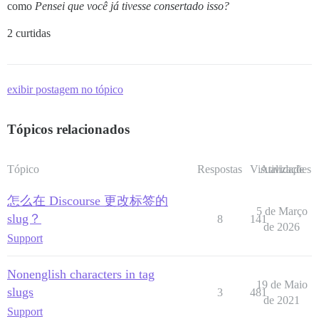
como
Pensei que você já tivesse consertado isso?
2 curtidas
exibir postagem no tópico
Tópicos relacionados
Tópico
Respostas
Visualizações
Atividade
怎么在 Discourse 更改标签的
5 de Março
slug？
8
141
de 2026
Support
Nonenglish characters in tag
19 de Maio
slugs
3
481
de 2021
Support