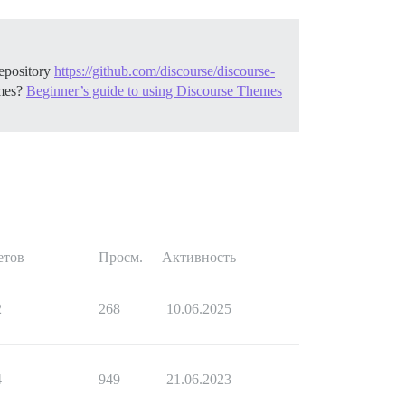
pository
https://github.com/discourse/discourse-
mes?
Beginner’s guide to using Discourse Themes
етов
Просм.
Активность
2
268
10.06.2025
4
949
21.06.2023