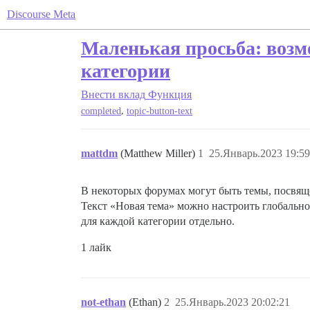
Discourse Meta
Маленькая просьба: возм
категории
Внести вклад
Функция
,
completed
topic-button-text
mattdm
(Matthew Miller)
1
25.Январь.2023 19:59
В некоторых форумах могут быть темы, посвящ
Текст «Новая тема» можно настроить глобально
для каждой категории отдельно.
1 лайк
not-ethan
(Ethan)
2
25.Январь.2023 20:02:21