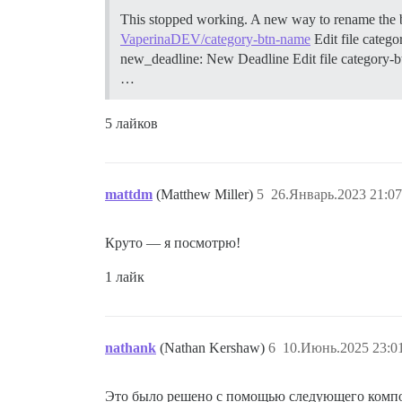
This stopped working. A new way to rename the 
VaperinaDEV/category-btn-name
Edit file categ
new_deadline: New Deadline Edit file category-btn-
…
5 лайков
mattdm
(Matthew Miller)
5
26.Январь.2023 21:07
Круто — я посмотрю!
1 лайк
nathank
(Nathan Kershaw)
6
10.Июнь.2025 23:0
Это было решено с помощью следующего компо