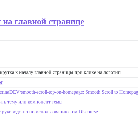
 на главной странице
крутка к началу главной страницы при клике на логотип
or
erinaDEV/smooth-scroll-top-on-homepage: Smooth Scroll to Homepag
ить тему или компонент темы
руководство по использованию тем Discourse