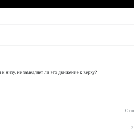
 низу, не замедляет ли это движение к верху?
Отв
2