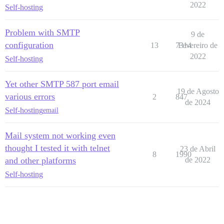
2022
Self-hosting
Problem with SMTP
9 de
configuration
13
7314
Fevereiro de
2022
Self-hosting
Yet other SMTP 587 port email
19 de Agosto
various errors
2
847
de 2024
Self-hosting
email
Mail system not working even
thought I tested it with telnet
23 de Abril
8
1990
and other platforms
de 2022
Self-hosting