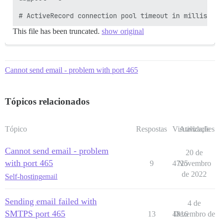
This file has been truncated.
show original
Cannot send email - problem with port 465
Tópicos relacionados
Tópico
Respostas
Visualizações
Atividade
Cannot send email - problem
20 de
with port 465
9
4725
Novembro
de 2022
Self-hosting
email
Sending email failed with
4 de
SMTPS port 465
13
4816
Dezembro de