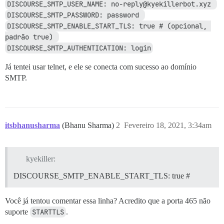
DISCOURSE_SMTP_USER_NAME: no-reply@kyekillerbot.xyz 
DISCOURSE_SMTP_PASSWORD: password 
DISCOURSE_SMTP_ENABLE_START_TLS: true # (opcional, 
padrão true) 
DISCOURSE_SMTP_AUTHENTICATION: login
Já tentei usar telnet, e ele se conecta com sucesso ao domínio
SMTP.
itsbhanusharma
(Bhanu Sharma)
2
Fevereiro 18, 2021, 3:34am
kyekiller:
DISCOURSE_SMTP_ENABLE_START_TLS: true #
Você já tentou comentar essa linha? Acredito que a porta 465 não
suporte
STARTTLS
.