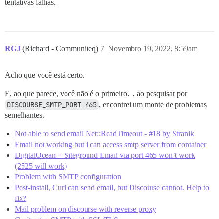
tentativas falhas.
RGJ
(Richard - Communiteq)
7
Novembro 19, 2022, 8:59am
Acho que você está certo.
E, ao que parece, você não é o primeiro… ao pesquisar por
DISCOURSE_SMTP_PORT 465
, encontrei um monte de problemas
semelhantes.
Not able to send email Net::ReadTimeout - #18 by Stranik
Email not working but i can access smtp server from container
DigitalOcean + Siteground Email via port 465 won’t work
(2525 will work)
Problem with SMTP configuration
Post-install, Curl can send email, but Discourse cannot. Help to
fix?
Mail problem on discourse with reverse proxy