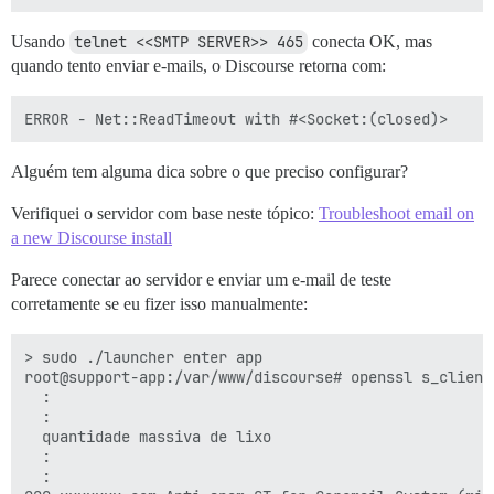
Usando
telnet <<SMTP SERVER>> 465
conecta OK, mas
quando tento enviar e-mails, o Discourse retorna com:
Alguém tem alguma dica sobre o que preciso configurar?
Verifiquei o servidor com base neste tópico:
Troubleshoot email on
a new Discourse install
Parece conectar ao servidor e enviar um e-mail de teste
corretamente se eu fizer isso manualmente:
> sudo ./launcher enter app

root@support-app:/var/www/discourse# openssl s_client
  :

  :

  quantidade massiva de lixo

  :

  :
