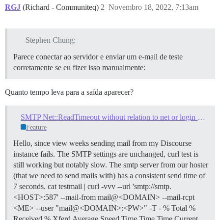
RGJ
(Richard - Communiteq)
2
Novembro 18, 2022, 7:13am
Stephen Chung:
Parece conectar ao servidor e enviar um e-mail de teste
corretamente se eu fizer isso manualmente:
Quanto tempo leva para a saída aparecer?
SMTP Net::ReadTimeout without relation to net or login problems - SMTP host is just slow
Feature
Hello, since view weeks sending mail from my Discourse
instance fails. The SMTP settings are unchanged, curl test is
still working but notably slow. The smtp server from our hoster
(that we need to send mails with) has a consistent send time of
7 seconds. cat testmail | curl -vvv --url 'smtp://smtp.
<HOST>:587' --mail-from mail@<DOMAIN> --mail-rcpt
<ME> --user "mail@<DOMAIN>:<PW>" -T - % Total %
Received % Xferd Average Speed Time Time Time Current …