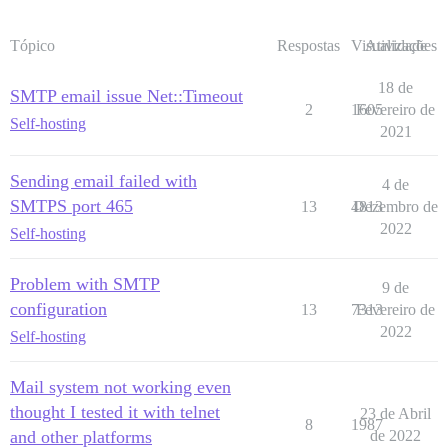
Tópico
Respostas
Visualizações
Atividade
18 de
SMTP email issue Net::Timeout
2
1605
Fevereiro de
Self-hosting
2021
Sending email failed with
4 de
SMTPS port 465
13
4813
Dezembro de
2022
Self-hosting
Problem with SMTP
9 de
configuration
13
7313
Fevereiro de
2022
Self-hosting
Mail system not working even
thought I tested it with telnet
23 de Abril
8
1987
and other platforms
de 2022