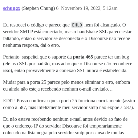
schungx
(Stephen Chung)
6
Novembro 19, 2022, 5:12am
Eu rastreeei o código e parece que
EHLO
nem foi alcançado. O
servidor SMTP está conectado, mas o handshake SSL parece estar
faltando, então o servidor se desconecta e o Discourse não recebe
nenhuma resposta, daí o erro.
Portanto, suspeitei que o suporte da
porta 465
parece ter um bug
(ele usa SSL por padrão, mas acho que o Discourse não reconhece
isso), então provavelmente a conexão SSL nunca é estabelecida.
Mudar para a porta 25 parece pelo menos eliminar o erro, embora
eu ainda não esteja recebendo nenhum e-mail enviado…
EDIT: Posso confirmar que a porta 25 funciona corretamente (assim
como a 587, mas infelizmente meu servidor smtp não expõe a 587).
Eu não estava recebendo nenhum e-mail antes devido ao fato de
que o endereço IP do servidor Discourse foi temporariamente
colocado na lista negra pelo servidor smtp por causa de muitas