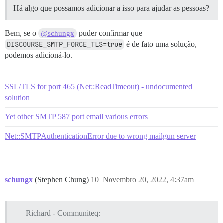
Há algo que possamos adicionar a isso para ajudar as pessoas?
Bem, se o
puder confirmar que
@schungx
DISCOURSE_SMTP_FORCE_TLS=true
é de fato uma solução,
podemos adicioná-lo.
SSL/TLS for port 465 (Net::ReadTimeout) - undocumented
solution
Yet other SMTP 587 port email various errors
Net::SMTPAuthenticationError due to wrong mailgun server
schungx
(Stephen Chung)
10
Novembro 20, 2022, 4:37am
Richard - Communiteq: