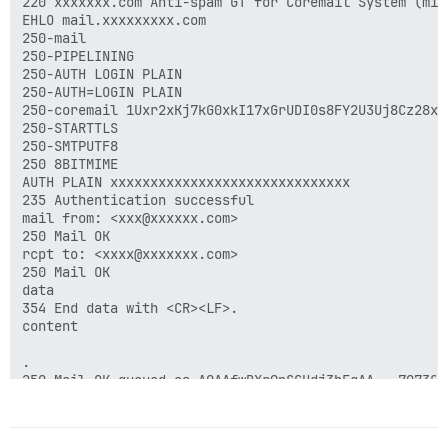
220 xxxxxxx.com Anti-spam GT for Coremail System (mis
EHLO mail.xxxxxxxxx.com

250-mail

250-PIPELINING

250-AUTH LOGIN PLAIN

250-AUTH=LOGIN PLAIN

250-coremail 1Uxr2xKj7kG0xkI17xGrUDI0s8FY2U3Uj8Cz28x1
250-STARTTLS

250-SMTPUTF8

250 8BITMIME

AUTH PLAIN xxxxxxxxxxxxxxxxxxxxxxxxxxxxxx

235 Authentication successful

mail from: <xxx@xxxxxx.com>

250 Mail OK

rcpt to: <xxxx@xxxxxxx.com>

250 Mail OK

data

354 End data with <CR><LF>.

content

.

250 Mail OK queued as AQAAfwBXr9nSGHdj3hEgAA--.7073S2
