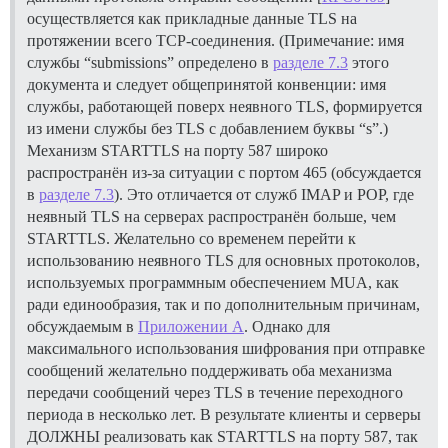
осуществляется как прикладные данные TLS на
протяжении всего TCP-соединения. (Примечание: имя
службы “submissions” определено в
разделе 7.3
этого
документа и следует общепринятой конвенции: имя
службы, работающей поверх неявного TLS, формируется
из имени службы без TLS с добавлением буквы “s”.)
Механизм STARTTLS на порту 587 широко
распространён из-за ситуации с портом 465 (обсуждается
в
разделе 7.3
). Это отличается от служб IMAP и POP, где
неявный TLS на серверах распространён больше, чем
STARTTLS. Желательно со временем перейти к
использованию неявного TLS для основных протоколов,
используемых программным обеспечением MUA, как
ради единообразия, так и по дополнительным причинам,
обсуждаемым в
Приложении A
. Однако для
максимального использования шифрования при отправке
сообщений желательно поддерживать оба механизма
передачи сообщений через TLS в течение переходного
периода в несколько лет. В результате клиенты и серверы
ДОЛЖНЫ реализовать как STARTTLS на порту 587, так