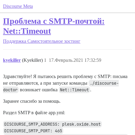
Discourse Meta
Проблема с SMTP-почтой:
Net::Timeout
Поддержка
Самостоятельное хостинг
kyekiller
(Kyekiller)
1
17.Февраль.2021 17:32:59
Здравствуйте! Я пытаюсь решить проблему с SMTP: письма
не отправляются, а при запуске команды
./discourse-
doctor
возникает ошибка
Net::Timeout
.
Заранее спасибо за помощь.
Раздел SMTP в файле app.yml:
DISCOURSE_SMTP_ADDRESS: plesk.oxide.host
DISCOURSE_SMTP_PORT: 465