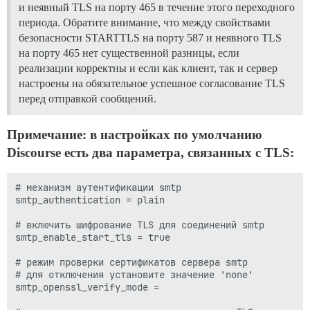
и неявный TLS на порту 465 в течение этого переходного
периода. Обратите внимание, что между свойствами
безопасности STARTTLS на порту 587 и неявного TLS
на порту 465 нет существенной разницы, если
реализации корректны и если как клиент, так и сервер
настроены на обязательное успешное согласование TLS
перед отправкой сообщений.
Примечание: в настройках по умолчанию
Discourse есть два параметра, связанных с TLS:
# механизм аутентификации smtp

smtp_authentication = plain

# включить шифрование TLS для соединений smtp

smtp_enable_start_tls = true

# режим проверки сертификатов сервера smtp

# для отключения установите значение 'none'

smtp_openssl_verify_mode =
