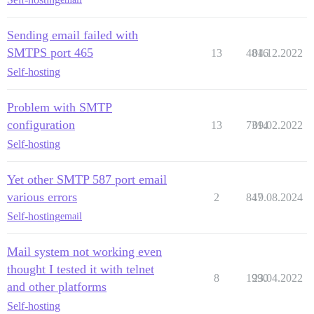
Sending email failed with
SMTPS port 465
13
4816
04.12.2022
Self-hosting
Problem with SMTP
configuration
13
7314
09.02.2022
Self-hosting
Yet other SMTP 587 port email
various errors
2
847
19.08.2024
Self-hosting
email
Mail system not working even
thought I tested it with telnet
8
1990
23.04.2022
and other platforms
Self-hosting