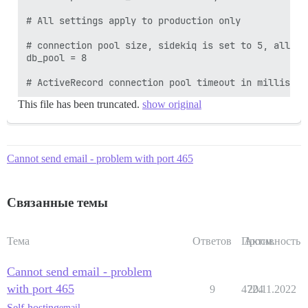
# All settings apply to production only

# connection pool size, sidekiq is set to 5, allowi
db_pool = 8

This file has been truncated.
show original
Cannot send email - problem with port 465
Связанные темы
Тема
Ответов
Просм.
Активность
Cannot send email - problem
with port 465
9
4724
20.11.2022
Self-hosting
email