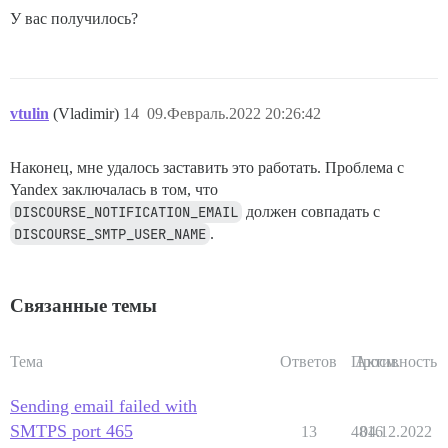
У вас получилось?
vtulin
(Vladimir)
14
09.Февраль.2022 20:26:42
Наконец, мне удалось заставить это работать. Проблема с
Yandex заключалась в том, что
DISCOURSE_NOTIFICATION_EMAIL
должен совпадать с
DISCOURSE_SMTP_USER_NAME
.
Связанные темы
Тема
Ответов
Просм.
Активность
Sending email failed with
SMTPS port 465
13
4816
04.12.2022