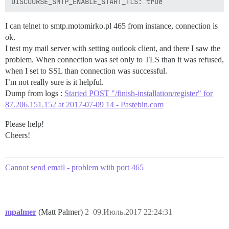
I can telnet to smtp.motomirko.pl 465 from instance, connection is
ok.
I test my mail server with setting outlook client, and there I saw the
problem. When connection was set only to TLS than it was refused,
when I set to SSL than connection was successful.
I’m not really sure is it helpful.
Dump from logs :
Started POST "/finish-installation/register" for
87.206.151.152 at 2017-07-09 14 - Pastebin.com
Please help!
Cheers!
Cannot send email - problem with port 465
mpalmer
(Matt Palmer)
2
09.Июль.2017 22:24:31