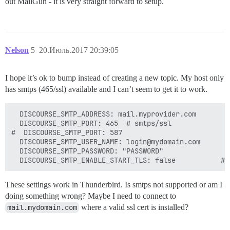
out MailGun - it is very straight forward to setup.
Nelson
5
20.Июль.2017 20:39:05
I hope it’s ok to bump instead of creating a new topic. My host only
has smtps (465/ssl) available and I can’t seem to get it to work.
  DISCOURSE_SMTP_ADDRESS: mail.myprovider.com

  DISCOURSE_SMTP_PORT: 465  # smtps/ssl

#  DISCOURSE_SMTP_PORT: 587

  DISCOURSE_SMTP_USER_NAME: login@mydomain.com

  DISCOURSE_SMTP_PASSWORD: "PASSWORD"

These settings work in Thunderbird. Is smtps not supported or am I
doing something wrong? Maybe I need to connect to
mail.mydomain.com
where a valid ssl cert is installed?