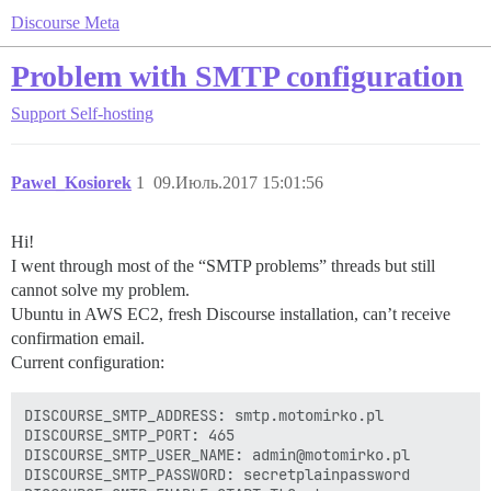
Discourse Meta
Problem with SMTP configuration
Support
Self-hosting
Pawel_Kosiorek
1
09.Июль.2017 15:01:56
Hi!
I went through most of the “SMTP problems” threads but still
cannot solve my problem.
Ubuntu in AWS EC2, fresh Discourse installation, can’t receive
confirmation email.
Current configuration:
DISCOURSE_SMTP_ADDRESS: smtp.motomirko.pl

DISCOURSE_SMTP_PORT: 465

DISCOURSE_SMTP_USER_NAME: admin@motomirko.pl

DISCOURSE_SMTP_PASSWORD: secretplainpassword
