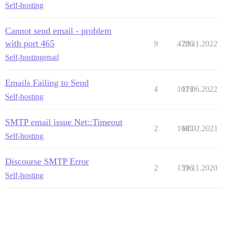
Self-hosting
Cannot send email - problem
with port 465
9
4726
20.11.2022
Self-hosting
email
Emails Failing to Send
4
1079
11.06.2022
Self-hosting
SMTP email issue Net::Timeout
2
1605
18.02.2021
Self-hosting
Discourse SMTP Error
2
1596
11.11.2020
Self-hosting