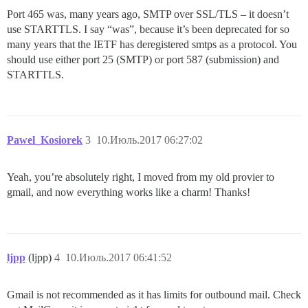
Port 465 was, many years ago, SMTP over SSL/TLS – it doesn’t
use STARTTLS. I say “was”, because it’s been deprecated for so
many years that the IETF has deregistered smtps as a protocol. You
should use either port 25 (SMTP) or port 587 (submission) and
STARTTLS.
Pawel_Kosiorek
3
10.Июль.2017 06:27:02
Yeah, you’re absolutely right, I moved from my old provier to
gmail, and now everything works like a charm! Thanks!
ljpp
(ljpp)
4
10.Июль.2017 06:41:52
Gmail is not recommended as it has limits for outbound mail. Check