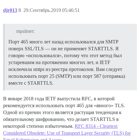
djr013
8
29.Сентябрь.2019 05:46:51
mpalmer:
Порт 465 много лет назад использовался для SMTP
поверх SSL/TLS — он не применяет STARTTLS. Я
говорю «использовался», потому что этот метод был
устаревшим на протяжении многих лет, и IETF
исключила smtps из реестра протоколов. Вам следует
использовать порт 25 (SMTP) или порт 587 (отправка)
вместе с STARTTLS.
В январе 2018 года IETF выпустила RFC, в которой
рекомендуется использовать порт 465 для «явного» TLS.
Одной из причин этого является растущая тенденция к
обязательному шифрованию, что делает STARTTLS в
некоторой степени избыточным.
RFC 8314 - Cleartext
Considered Obsolete: Use of Transport Layer Security (TLS) for
Email Submission and Access