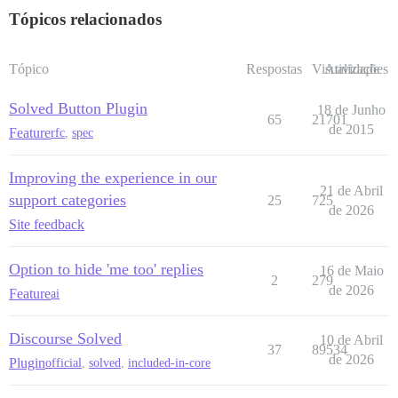
Tópicos relacionados
Tópico
Respostas
Visualizações
Atividade
Solved Button Plugin
18 de Junho
65
21701
de 2015
Feature
rfc
,
spec
Improving the experience in our
21 de Abril
support categories
25
725
de 2026
Site feedback
Option to hide 'me too' replies
16 de Maio
2
279
de 2026
Feature
ai
Discourse Solved
10 de Abril
37
89534
de 2026
Plugin
official
,
solved
,
included-in-core