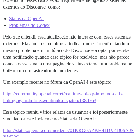
No entanto, esses casos estão frequentemente ligados a sistemas
externos ao Discourse, como:
Status da OpenAI
Problemas do Codex
Pelo que entendi, essa atualização não interage com esses sistemas
externos. Ela ajuda os membros a indicar que estão enfrentando o
mesmo problema em um tópico do Discourse e a optar por receber
uma notificação quando esse tópico for resolvido, mas não parece
conectar esse sinal a uma página de status externa, um problema no
GitHub ou um rastreador de incidentes.
Um exemplo recente no fórum da OpenAI é este tópico:
https://community.openai.com/t/realtime-api-sip-inbound-calls-
failing-again-before-webhook-dispatch/1380763
Esse tópico reuniu vários relatos de usuários e foi posteriormente
vinculado a este incidente no Status da OpenAI:
https://status.openai.com/incidents/01KRG0AZKH41DV4D9SNJS