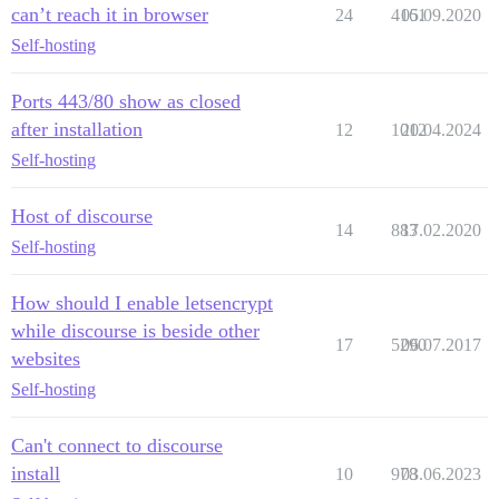
can’t reach it in browser
24
4161
05.09.2020
Self-hosting
Ports 443/80 show as closed
after installation
12
1012
20.04.2024
Self-hosting
Host of discourse
14
883
17.02.2020
Self-hosting
How should I enable letsencrypt
while discourse is beside other
17
5290
06.07.2017
websites
Self-hosting
Can't connect to discourse
install
10
978
03.06.2023