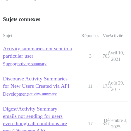
Sujets connexes
Sujet
Réponses
Vues
Activité
Activity summaries not sent to a
Avril 10,
particular user
3
703
2021
Support
activity-summary
Discourse Activity Summaries
Août 29,
for New Users Created via API
11
1731
2017
Development
activity-summary
Digest/Activity Summary
emails not sending for users
Décembre 3,
even though all conditions are
17
357
2025
met (Discourse 3.6)