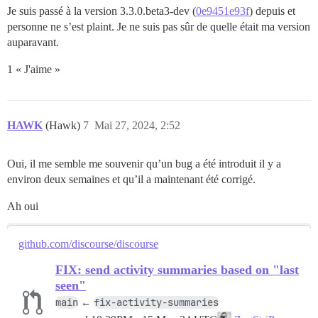
Je suis passé à la version 3.3.0.beta3-dev (
0e9451e93f
) depuis et
personne ne s’est plaint. Je ne suis pas sûr de quelle était ma version
auparavant.
1 « J'aime »
HAWK
(Hawk)
7
Mai 27, 2024, 2:52
Oui, il me semble me souvenir qu’un bug a été introduit il y a
environ deux semaines et qu’il a maintenant été corrigé.
Ah oui
github.com/discourse/discourse
FIX: send activity summaries based on "last
seen"
main
fix-activity-summaries
←