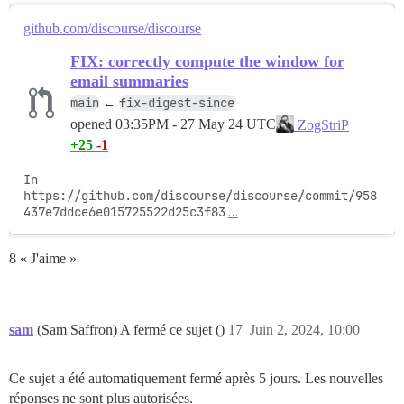
github.com/discourse/discourse
FIX: correctly compute the window for
email summaries
main
fix-digest-since
←
opened
03:35PM - 27 May 24 UTC
ZogStriP
+25
-1
In 
https://github.com/discourse/discourse/commit/958
437e7ddce6e015725522d25c3f83
…
8 « J'aime »
sam
(Sam Saffron) A fermé ce sujet ()
17
Juin 2, 2024, 10:00
Ce sujet a été automatiquement fermé après 5 jours. Les nouvelles
réponses ne sont plus autorisées.