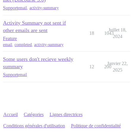
Support
email
,
activity-summary
Activity Summary not sent if
other emails are sent
Juillet 18,
18
1043
2024
Feature
email
,
completed
,
activity-summary
Some users don't recieve weekly
Janvier 22,
summary
12
200
2025
Support
email
Accueil
Catégories
Lignes directrices
Conditions générales d'utilisation
Politique de confidentialité