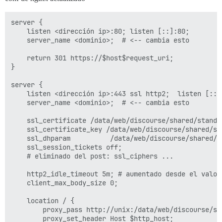
server {

    listen <dirección ip>:80; listen [::]:80;

    server_name <dominio>;  # <-- cambia esto

    return 301 https://$host$request_uri;

}

server {

    listen <dirección ip>:443 ssl http2;  listen [::]:
    server_name <dominio>;  # <-- cambia esto

    ssl_certificate /data/web/discourse/shared/standa
    ssl_certificate_key /data/web/discourse/shared/st
    ssl_dhparam          /data/web/discourse/shared/s
    ssl_session_tickets off;

    # eliminado del post: ssl_ciphers ...

    http2_idle_timeout 5m; # aumentado desde el valor
    client_max_body_size 0;

    location / {

        proxy_pass http://unix:/data/web/discourse/sh
        proxy_set_header Host $http_host;
