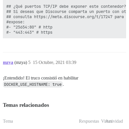
## ¿Qué puertos TCP/IP debe exponer este contenedor?

## Si deseas que Discourse comparta un puerto con otr
## consulta https://meta.discourse.org/t/17247 para má
#expose:

#- "25654:80" # http

mzya
(mzya)
5
15 Octubre, 2021 03:39
¡Entendido! El truco consistió en habilitar
DOCKER_USE_HOSTNAME: true
.
Temas relacionados
Tema
Respuestas
Vistas
Actividad