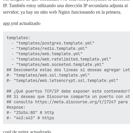
IP. También estoy utilizando una dirección IP secundaria adjunta al
servidor; ya hay un sitio web Nginx funcionando en la primera.
app.yml actualizado
templates:

  - "templates/postgres.template.yml"

  - "templates/redis.template.yml"

  - "templates/web.template.yml"

  - "templates/web.ratelimited.template.yml"

  - "templates/web.socketed.template.yml"

## Descomenta estas dos líneas si deseas agregar Lets 
#- "templates/web.ssl.template.yml"

#- "templates/web.letsencrypt.ssl.template.yml"

## ¿Qué puertos TCP/IP debe exponer este contenedor?

## Si deseas que Discourse comparta un puerto con otr
## consulta https://meta.discourse.org/t/17247 para ob
#expose:

#- "25654:80" # http

conf de nginx actualizado