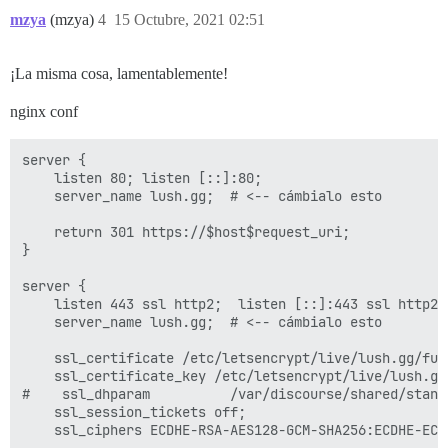
mzya
(mzya)
4
15 Octubre, 2021 02:51
¡La misma cosa, lamentablemente!
nginx conf
server {

    listen 80; listen [::]:80;

    server_name lush.gg;  # <-- cámbialo esto

    return 301 https://$host$request_uri;

}

server {

    listen 443 ssl http2;  listen [::]:443 ssl http2;

    server_name lush.gg;  # <-- cámbialo esto

    ssl_certificate /etc/letsencrypt/live/lush.gg/full
    ssl_certificate_key /etc/letsencrypt/live/lush.gg/
#    ssl_dhparam          /var/discourse/shared/stand
    ssl_session_tickets off;

    ssl_ciphers ECDHE-RSA-AES128-GCM-SHA256:ECDHE-ECD