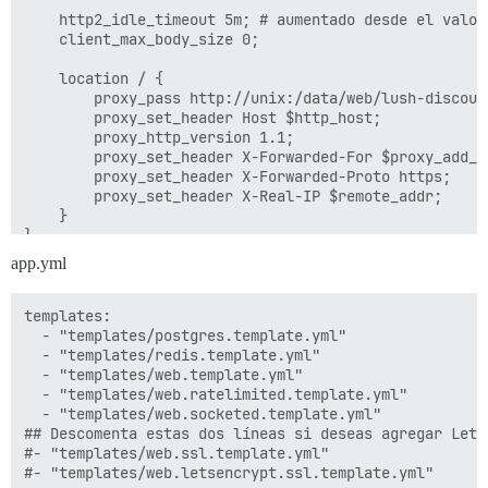
    http2_idle_timeout 5m; # aumentado desde el valor
    client_max_body_size 0;

    location / {

        proxy_pass http://unix:/data/web/lush-discour
        proxy_set_header Host $http_host;

        proxy_http_version 1.1;

        proxy_set_header X-Forwarded-For $proxy_add_x_
        proxy_set_header X-Forwarded-Proto https;

        proxy_set_header X-Real-IP $remote_addr;

    }

}

app.yml
templates:

  - "templates/postgres.template.yml"

  - "templates/redis.template.yml"

  - "templates/web.template.yml"

  - "templates/web.ratelimited.template.yml"

  - "templates/web.socketed.template.yml"

## Descomenta estas dos líneas si deseas agregar Lets 
#- "templates/web.ssl.template.yml"

#- "templates/web.letsencrypt.ssl.template.yml"
