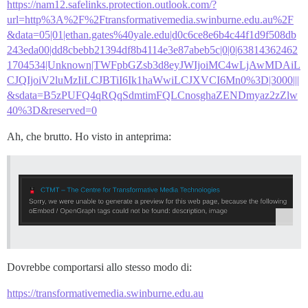
https://nam12.safelinks.protection.outlook.com/?
url=http%3A%2F%2Ftransformativemedia.swinburne.edu.au%2F
&data=05|01|ethan.gates%40yale.edu|d0c6ce8e6b4c44f1d9f508db
243eda00|dd8cbebb21394df8b4114e3e87abeb5c|0|0|63814362462
1704534|Unknown|TWFpbGZsb3d8eyJWIjoiMC4wLjAwMDAiL
CJQIjoiV2luMzIiLCJBTiI6Ik1haWwiLCJXVCI6Mn0%3D|3000|||
&sdata=B5zPUFQ4qRQqSdmtimFQLCnosghaZENDmyaz2zZlw
40%3D&reserved=0
Ah, che brutto. Ho visto in anteprima:
Dovrebbe comportarsi allo stesso modo di:
https://transformativemedia.swinburne.edu.au