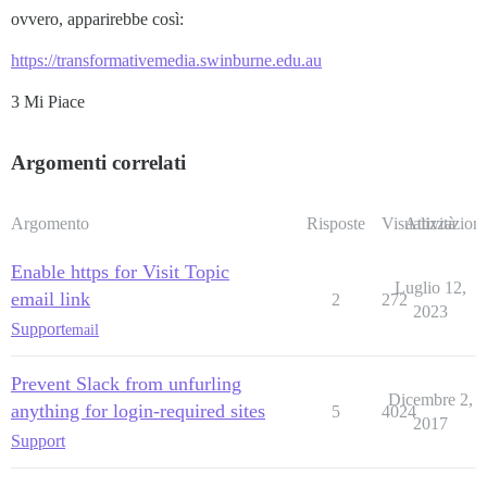
ovvero, apparirebbe così:
https://transformativemedia.swinburne.edu.au
3 Mi Piace
Argomenti correlati
Argomento
Risposte
Visualizzazioni
Attività
Enable https for Visit Topic
Luglio 12,
email link
2
272
2023
Support
email
Prevent Slack from unfurling
Dicembre 2,
anything for login-required sites
5
4024
2017
Support