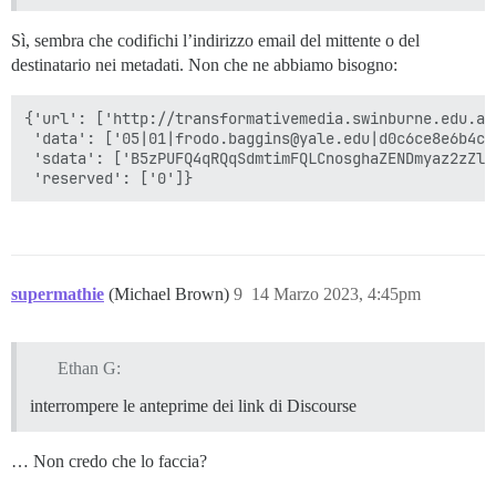
Sì, sembra che codifichi l’indirizzo email del mittente o del
destinatario nei metadati. Non che ne abbiamo bisogno:
{'url': ['http://transformativemedia.swinburne.edu.au/
 'data': ['05|01|frodo.baggins@yale.edu|d0c6ce8e6b4c4
 'sdata': ['B5zPUFQ4qRQqSdmtimFQLCnosghaZENDmyaz2zZlw4
supermathie
(Michael Brown)
9
14 Marzo 2023, 4:45pm
Ethan G:
interrompere le anteprime dei link di Discourse
… Non credo che lo faccia?