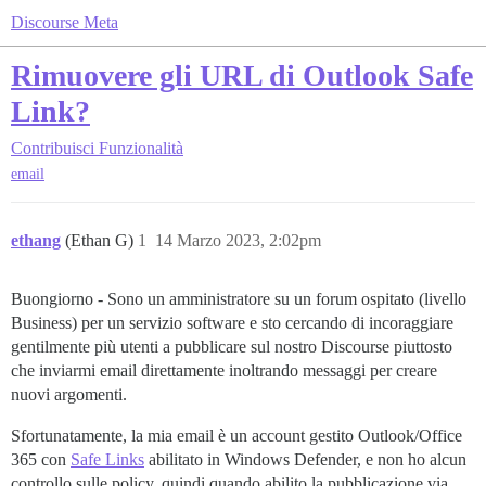
Discourse Meta
Rimuovere gli URL di Outlook Safe
Link?
Contribuisci
Funzionalità
email
ethang
(Ethan G)
1
14 Marzo 2023, 2:02pm
Buongiorno - Sono un amministratore su un forum ospitato (livello
Business) per un servizio software e sto cercando di incoraggiare
gentilmente più utenti a pubblicare sul nostro Discourse piuttosto
che inviarmi email direttamente inoltrando messaggi per creare
nuovi argomenti.
Sfortunatamente, la mia email è un account gestito Outlook/Office
365 con
Safe Links
abilitato in Windows Defender, e non ho alcun
controllo sulle policy, quindi quando abilito la pubblicazione via