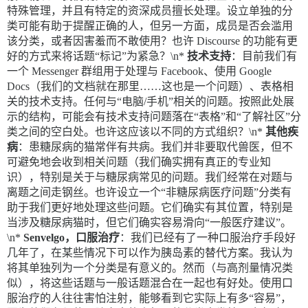
特殊管理，并且有特定的资深成员擅长处理。设立单独的分
类可能有助于提醒正确的人，但另一方面，成员是否会滥用
该分类，或者因害羞而不敢使用？也许 Discourse 的功能有更
好的方式来将话题“标记”为紧急？\n*
技术支持
：目前我们有
一个 Messenger 群组用于处理与 Facebook、使用 Google
Docs（我们的文档就在那里……这也是一个问题）、表格相
关的技术支持。任何与“电脑/手机”相关的问题。按照此处展
示的结构，可能会有技术支持问题落在“表格”和“了解社区”分
类之间的空白处。也许这应该以不同的方式组织？\n*
其他疾
病
：患糖尿病的猫常伴有共病。我们并非要取代兽医，但不
可避免地会收到相关问题（我们确实拥有真正的专业知
识），特别是关于与糖尿病常见的问题。我们经常在对题与
离题之间走钢丝。也许设立一个“非糖尿病医疗问题”分类有
助于我们更好地处理这些问题。它们确实有其位置，特别是
当涉及糖尿病猫时，但它们确实容易滑向“一般医疗建议”。
\n*
Senvelgo，口服治疗
：我们已经有了一种口服治疗手段好
几年了，在某些情况下可以作为胰岛素的替代方案。我认为
将其单独列为一个分类是有意义的。然而（与高剂量情况类
似），将这些话题与一般话题混合在一起也有好处。使用口
服治疗的人往往害怕注射，能够看到它实际上有多“容易”，