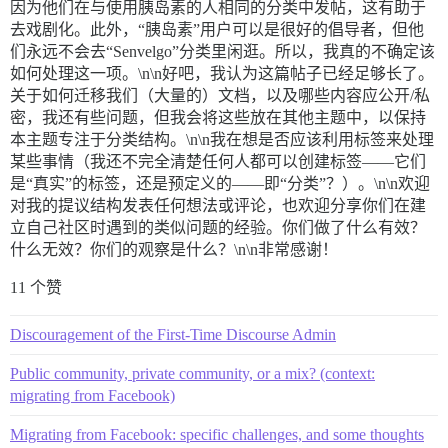
因为他们在与使用胰岛素的人相同的分类中发帖，这有助于
去戏剧化。此外，“胰岛素”用户可以是很好的倡导者，但他
们永远不会去“Senvelgo”分类里闲逛。所以，我真的不确定该
如何处理这一项。\n\n好吧，我认为这篇帖子已经足够长了。
关于如何迁移我们（大量的）文档，以及哪些内容应公开/私
密，我还有些问题，但我会将这些放在其他主题中，以保持
本主题专注于分类结构。\n\n我在想是否应该利用标签来处理
某些事情（我还不完全清楚任何人都可以创建标签——它们
是“真实”的标签，还是预定义的——即“分类”？）。\n\n欢迎
对我的提议结构发表任何想法或评论，也欢迎分享你们在建
立自己社区时遇到的类似问题的经验。你们做了什么有效？
什么无效？你们的观察是什么？\n\n非常感谢！
11 个赞
Discouragement of the First-Time Discourse Admin
Public community, private community, or a mix? (context:
migrating from Facebook)
Migrating from Facebook: specific challenges, and some thoughts