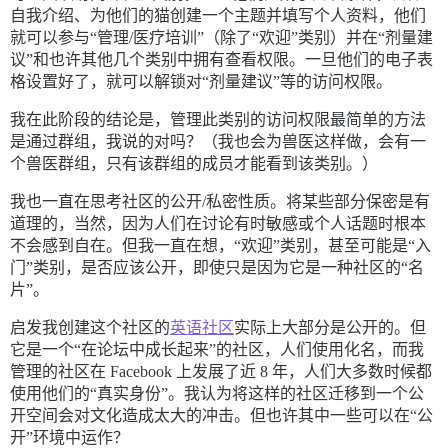
自我介绍、为他们的猫创建一个主题并填写个人资料，他们
就可以参与“管理/医疗培训”（除了“欢迎”类别）并在“剂量建
议”和也许其他几个类别中拥有查看权限。一旦他们的电子表
格设置好了，就可以解锁对“剂量建议”等的访问权限。
我在此阶段的结论是，管理此类别的访问权限最简单的方法
是通过群组，我说的对吗？（我也会为兽医这样做，会有一
个兽医群组，只有该群组的成员才能看到该类别。）
我也一直在思考社区的公开/私密性质。将某些部分保密是有
道理的，当然，因为人们在讨论有时敏感或个人话题时根本
不会感到自在。但我一直在想，“欢迎”类别，甚至可能是“入
门”类别，是否应该公开，即使只是因为它是一种社区的“名
片”。
启发我创建这个社区的
英语社区
实际上大部分是公开的。但
它是一个“在论坛中成长起来”的社区，人们使用化名，而我
管理的社区在 Facebook 上发展了近 8 年，人们大多数时候都
使用他们的“真实身份”。我认为将这样的社区迁移到一个公
开空间会对文化造成太大的冲击。但也许其中一些可以在“公
开”环境中运作？