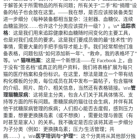
于解答关于所需物品的所有问题；所有关于“二手”和“捐赠”设
备的帖子也会放在这里。——我在想，是否应该按装备类型
进一步细分（每种装备都相当复杂：注射器、血糖仪、连续
血糖监测仪……也许这个分类应该提升一级？）。\n*
追踪表
格
：这是我们用来追踪健康和血糖随时间变化的主要工具，
也是对我们成员的要求。这是我们要成员做的最“技术性”的
事情，需要大量的手把手指导才能上手。我们经常帮他们准
备表格，问题包括“如何添加新一年”、“救命，我的表格坏了”
等。\n*
猫咪档案
：这是一个新想法——在 Facebook 上，由
于没有“签名档”或真正的用户资料，我们将表格扩展为每只
猫的医疗档案和身份标识。在这里，想法是建立一个带有结
构化模板的分类，每位成员在其中发布一篇帖子，包含猫咪
的介绍、照片、简介、相关信息，当然还有表格链接。\n\n
管
理猫糖尿病
：这将是主分类，包含人们关于其具体情况、支
持等方面的所有问题。患糖尿病的猫往往会生病，并伴有其
他干扰糖尿病管理的疾病；人们担心能否去度假，感到压力
重重，想要更换胰岛素（或不想换），需要处理与兽医（有
时甚至是家人）的关系。我不确定是否应该将其进一步细分
为子分类（例如：更换胰岛素；压力/生活管理；共
病……）。\n\n
医学培训与“护理”
：这个分类将从其他部分独