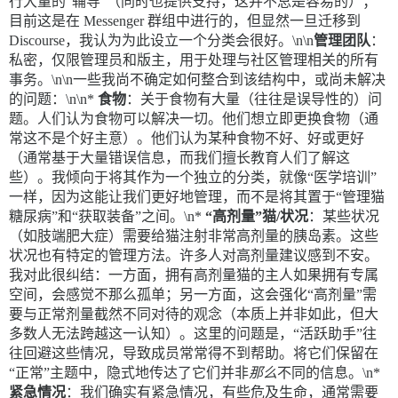
行大量的“辅导”（同时也提供支持，这并不总是容易的）；
目前这是在 Messenger 群组中进行的，但显然一旦迁移到
Discourse，我认为为此设立一个分类会很好。\n\n
管理团队
：
私密，仅限管理员和版主，用于处理与社区管理相关的所有
事务。\n\n一些我尚不确定如何整合到该结构中，或尚未解决
的问题：\n\n*
食物
：关于食物有大量（往往是误导性的）问
题。人们认为食物可以解决一切。他们想立即更换食物（通
常这不是个好主意）。他们认为某种食物不好、好或更好
（通常基于大量错误信息，而我们擅长教育人们了解这
些）。我倾向于将其作为一个独立的分类，就像“医学培训”
一样，因为这能让我们更好地管理，而不是将其置于“管理猫
糖尿病”和“获取装备”之间。\n*
“高剂量”猫/状况
：某些状况
（如肢端肥大症）需要给猫注射非常高剂量的胰岛素。这些
状况也有特定的管理方法。许多人对高剂量建议感到不安。
我对此很纠结：一方面，拥有高剂量猫的主人如果拥有专属
空间，会感觉不那么孤单；另一方面，这会强化“高剂量”需
要与正常剂量截然不同对待的观念（本质上并非如此，但大
多数人无法跨越这一认知）。这里的问题是，“活跃助手”往
往回避这些情况，导致成员常常得不到帮助。将它们保留在
“正常”主题中，隐式地传达了它们并非
那么
不同的信息。\n*
紧急情况
：我们确实有紧急情况，有些危及生命，通常需要