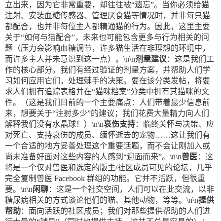
立出来，因为它非常重要，却往往被“遗忘”。当你必须给猫
注射、安装血糖传感器、管理厌食猫等情况时，并非每只猫
都配合，也并非每位主人都精通猫的行为。因此，这里主要
关于“如何与猫配合”，未来也可能包含更多与行为相关的问
题（压力会影响血糖调节，许多猫生活在非理想的环境中，
而许多主人并未意识到这一点）。\n\n
剂量建议
：这是我们工
作的核心部分。我们有经过验证的剂量方案，并帮助人们学
习如何应用它们，处理棘手的决策。要在该分类发帖，将要
求人们拥有追踪表格并在“猫咪档案”分类中拥有其猫咪的文
件。（这是我们目前的一个主要痛点：人们带着最少信息前
来，想要关于“注射多少”的建议；我们花费大量精力向人们
解释我们没有水晶球！）\n\n
哀伤支持
：临终关怀与决策、应
对死亡、支持哀伤的成员、缅怀逝去的宠物……这让我们有
一个合适的地方妥善处理这个重要话题，而不会让刚加入或
尚未准备好面对这些内容的人感到“迎面而来”。\n\n
兽医
：这
将是一个仅对兽医和选定的版主/社区成员可见的论坛，几乎
完全复制兽医 Facebook 群组的功能。它并不活跃，但很重
要。\n\n
闲聊
：这是一个社交空间，人们可以在此交流，以非
糖尿病相关的方式谈论他们的猫、其他动物，等等。\n\n
提供
帮助
：面向活跃的社区成员；我们对那些提供帮助的人们进