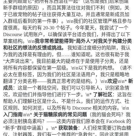
主要问题是它“把所有东西混在一起”（这也是我们后来创建
新手群组的原因），而且其算法往往对我们不利（例如，关
于已故宠物的帖子往往获得大量互动，并且通常是新成员加
入群组后看到的第一件事）。\n\n我们的社区管理严格且参与
度很高，每天约有 20-30 个帖子。今年夏天，我尝试了一个
Discourse 试用账户，以确保该平台适合我们，并得出了以下
草案结构。\n\n
我非常希望能得到“局外人”对我关于构建分类
和社区的想法的反馈或挑战。
我知道过度细分的陷阱，我认
为我的选择是有理由的，但……谁知道呢。这也很有助于我
“大声说出来”。我目前最大的疑虑在于是使用子分类，还是
将所有内容都保留在第一层级。\n\n以下是我的构想。（请不
必太在意标签，因为我们的社区是法语用户，我只是粗略地
翻译了分类名称——我真正思考的是结构。）\n\n
欢迎
\n\n*
新
成员
：这是一个着陆空间，我们可以引导新人，识别紧急情
况，欢迎他们并指导他们进行下一步。\n*
了解社区
：这旨在
帮助人们理解社区是什么、不是什么，我们的运作方式、社
区规则、如何浏览，以及所有与 Discourse 相关的内容。\n\n
入门指南
\n\n*
关于猫糖尿病的常见问题
（我的猫会死吗？我
必须注射胰岛素吗？——这类内容我们原本会在 Facebook 的
“新手”群组中涵盖）。\n*
获取装备
：人们经常需要订购血糖
仪、注射器等，我们有一个推荐的“急救包”，因此这里将用