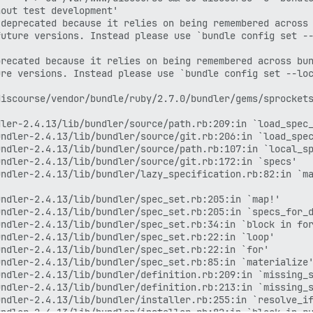
out test development'

deprecated because it relies on being remembered across 
uture versions. Instead please use `bundle config set --
recated because it relies on being remembered across bun
re versions. Instead please use `bundle config set --loc
iscourse/vendor/bundle/ruby/2.7.0/bundler/gems/sprockets
ler-2.4.13/lib/bundler/source/path.rb:209:in `load_spec_
ndler-2.4.13/lib/bundler/source/git.rb:206:in `load_spec
ndler-2.4.13/lib/bundler/source/path.rb:107:in `local_sp
ndler-2.4.13/lib/bundler/source/git.rb:172:in `specs'

ndler-2.4.13/lib/bundler/lazy_specification.rb:82:in `ma
ndler-2.4.13/lib/bundler/spec_set.rb:205:in `map!'

ndler-2.4.13/lib/bundler/spec_set.rb:205:in `specs_for_d
ndler-2.4.13/lib/bundler/spec_set.rb:34:in `block in for
ndler-2.4.13/lib/bundler/spec_set.rb:22:in `loop'

ndler-2.4.13/lib/bundler/spec_set.rb:22:in `for'

ndler-2.4.13/lib/bundler/spec_set.rb:85:in `materialize'
ndler-2.4.13/lib/bundler/definition.rb:209:in `missing_s
ndler-2.4.13/lib/bundler/definition.rb:213:in `missing_s
ndler-2.4.13/lib/bundler/installer.rb:255:in `resolve_if
ndler-2.4.13/lib/bundler/installer.rb:82:in `block in ru