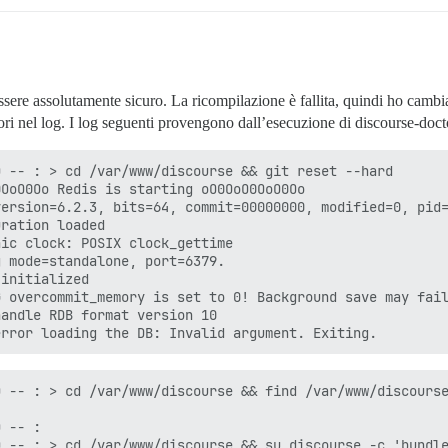
2.0/gems/pups-1.2.1/lib/pups/config.rb:210:in `each'

2.0/gems/pups-1.2.1/lib/pups/config.rb:210:in `run_comma
2.0/gems/pups-1.2.1/lib/pups/config.rb:191:in `run'

2.0/gems/pups-1.2.1/lib/pups/cli.rb:89:in `run'

2.0/gems/pups-1.2.1/bin/pups:9:in `<top (required)>'

 essere assolutamente sicuro. La ricompilazione è fallita, quindi ho camb
load'

<main>'

i nel log. I log seguenti provengono dall’esecuzione di discourse-doctor,
bd7cc8e0ba528b750569e60cce2a05dcdbed2a8

c1e09907ca16e17b91b64564

 -- : > cd /var/www/discourse && git reset --hard

OoO0Oo Redis is starting oO0OoO0OoO0Oo

ersion=6.2.3, bits=64, commit=00000000, modified=0, pid=
ration loaded

ic clock: POSIX clock_gettime

 mode=standalone, port=6379.

initialized

 overcommit_memory is set to 0! Background save may fail
andle RDB format version 10

 -- : > cd /var/www/discourse && find /var/www/discourse
 -- : 

 -- : > cd /var/www/discourse && su discourse -c 'bundle