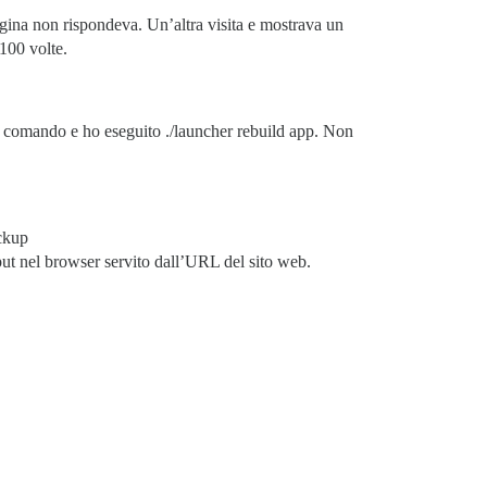
agina non rispondeva. Un’altra visita e mostrava un
 100 volte.
i comando e ho eseguito ./launcher rebuild app. Non
ackup
tput nel browser servito dall’URL del sito web.