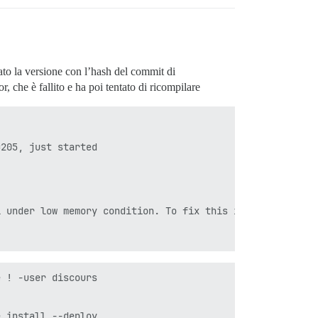
nds'

iato la versione con l’hash del commit di
 che è fallito e ha poi tentato di ricompilare
205, just started

 under low memory condition. To fix this issue add 'vm.o
 ! -user discours

 install --deploy
