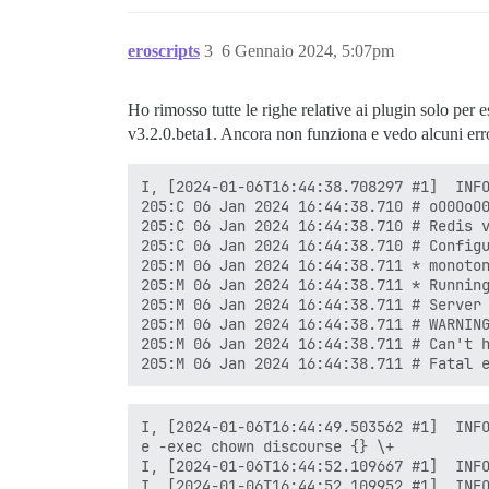
        from /usr/local/lib/ruby/gems/3.
        from /usr/local/lib/ruby/gems/3.
eroscripts
3
6 Gennaio 2024, 5:07pm
        from /usr/local/lib/ruby/gems/3.
        from /usr/local/lib/ruby/gems/3.
        from /usr/local/lib/ruby/gems/3.
Ho rimosso tutte le righe relative ai plugin solo per
        from /usr/local/bin/pups:25:in `
        from /usr/local/bin/pups:25:in `
v3.2.0.beta1. Ancora non funziona e vedo alcuni error
sha256:da4950febbafda88432e357e0bd7cc8e0
18c1a3ab556d2c4ddca2cf35a934fba94d748e48
I, [2024-01-06T16:44:38.708297 #1]  INFO
Removing old container

205:C 06 Jan 2024 16:44:38.710 # oO0OoO0
+ /usr/bin/docker rm app

205:C 06 Jan 2024 16:44:38.710 # Redis v
205:C 06 Jan 2024 16:44:38.710 # Configu
205:M 06 Jan 2024 16:44:38.711 * monoton
205:M 06 Jan 2024 16:44:38.711 * Running
205:M 06 Jan 2024 16:44:38.711 # Server 
205:M 06 Jan 2024 16:44:38.711 # WARNING
205:M 06 Jan 2024 16:44:38.711 # Can't h
I, [2024-01-06T16:44:49.503562 #1]  INFO
e -exec chown discourse {} \+

I, [2024-01-06T16:44:52.109667 #1]  INFO
I, [2024-01-06T16:44:52.109952 #1]  INFO