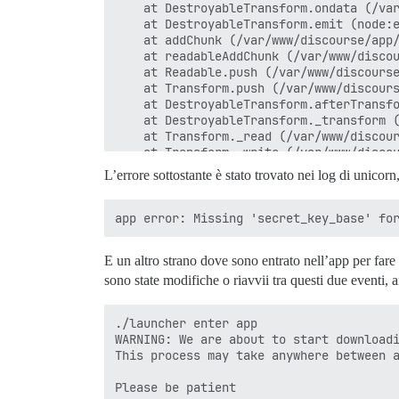
    at DestroyableTransform.ondata (/var
    at DestroyableTransform.emit (node:e
    at addChunk (/var/www/discourse/app/
    at readableAddChunk (/var/www/discou
    at Readable.push (/var/www/discourse
    at Transform.push (/var/www/discours
    at DestroyableTransform.afterTransfo
    at DestroyableTransform._transform (
    at Transform._read (/var/www/discour
    at Transform._write (/var/www/discou
    at doWrite (/var/www/discourse/app/a
L’errore sottostante è stato trovato nei log di unicorn
    at writeOrBuffer (/var/www/discourse
    at Writable.write (/var/www/discours
    at UI.write (/var/www/discourse/app/
    at UI.writeLine (/var/www/discourse/
    at UI.writeInfoLine (/var/www/discou
E un altro strano dove sono entrato nell’app per far
    at Class._handleProgress (/var/www/d
sono state modifiche o riavvii tra questi due eventi
    at listOnTimeout (node:internal/time
    at process.processTimers (node:inter
  errno: -32,

./launcher enter app

  code: 'EPIPE',

WARNING: We are about to start downloadi
  syscall: 'write'

This process may take anywhere between a
}

Please be patient

Node.js v18.17.1
