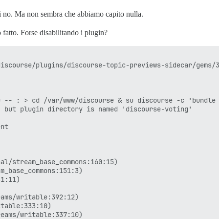
ltri no. Ma non sembra che abbiamo capito nulla.
fatto. Forse disabilitando i plugin?
iscourse/plugins/discourse-topic-previews-sidecar/gems/3
 -- : > cd /var/www/discourse & su discourse -c 'bundle 
 but plugin directory is named 'discourse-voting'

nt

al/stream_base_commons:160:15)

m_base_commons:151:3)

1:11)

ams/writable:392:12)

table:333:10)

eams/writable:337:10)
