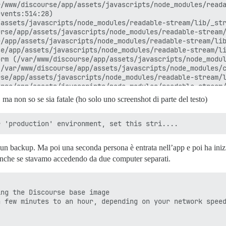
/www/discourse/app/assets/javascripts/node_modules/reada
vents:514:28)

assets/javascripts/node_modules/readable-stream/lib/_str
rse/app/assets/javascripts/node_modules/readable-stream/
/app/assets/javascripts/node_modules/readable-stream/lib
e/app/assets/javascripts/node_modules/readable-stream/li
rm (/var/www/discourse/app/assets/javascripts/node_modul
/var/www/discourse/app/assets/javascripts/node_modules/c
se/app/assets/javascripts/node_modules/readable-stream/l
rse/app/assets/javascripts/node_modules/readable-stream/
ssets/javascripts/node_modules/readable-stream/lib/_stre
, ma non so se sia fatale (ho solo uno screenshot di parte del testo)
/app/assets/javascripts/node_modules/readable-stream/lib
e/app/assets/javascripts/node_modules/readable-stream/li
assets/javascripts/node_modules/console-ui/lib/index.js:
app/assets/javascripts/node_modules/console-ui/lib/index
rse/app/assets/javascripts/node_modules/console-ui/lib/i
e un backup. Ma poi una seconda persona è entrata nell’app e poi ha ini
iscourse/app/assets/javascripts/ember-cli-progress-ci/in
, anche se stavamo accedendo da due computer separati.
rs:569:17)

nal/timers:512:7) {

ng the Discourse base image

 few minutes to an hour, depending on your network speed