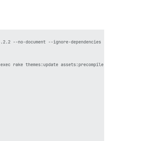
.2.2 --no-document --ignore-dependencies --no-user-insta
exec rake themes:update assets:precompile'
