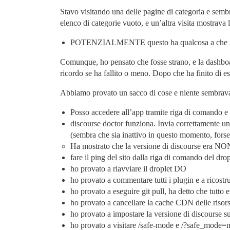
Stavo visitando una delle pagine di categoria e semb
elenco di categorie vuoto, e un’altra visita mostrava l
POTENZIALMENTE questo ha qualcosa a che fare
Comunque, ho pensato che fosse strano, e la dashboa
ricordo se ha fallito o meno. Dopo che ha finito di es
Abbiamo provato un sacco di cose e niente sembrava
Posso accedere all’app tramite riga di comando e
discourse doctor funziona. Invia correttamente un’
(sembra che sia inattivo in questo momento, fors
Ha mostrato che la versione di discourse era NO
fare il ping del sito dalla riga di comando del dr
ho provato a riavviare il droplet DO
ho provato a commentare tutti i plugin e a ricostru
ho provato a eseguire git pull, ha detto che tutto 
ho provato a cancellare la cache CDN delle risors
ho provato a impostare la versione di discourse s
ho provato a visitare /safe-mode e /?safe_mode=