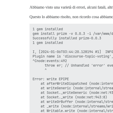
Abbiamo visto una varietà di errori, alcuni fatali, a
Questo lo abbiamo risolto, non ricordo cosa abbiamo 
1 gem installed

gem install prizm -v 0.0.3 -i /var/www/d
Successfully installed prizm-0.0.3

1 gem installed

I, [2024-01-06T03:44:20.128194 #1]  INFO
Plugin name is 'discourse-topic-voting',
^Cnode:events:492

      throw er; // Unhandled 'error' eve
      ^

Error: write EPIPE

    at afterWriteDispatched (node:intern
    at writeGeneric (node:internal/strea
    at Socket._writeGeneric (node:net:93
    at Socket._write (node:net:943:8)

    at writeOrBuffer (node:internal/stre
    at _write (node:internal/streams/wri
    at Writable.write (node:internal/str