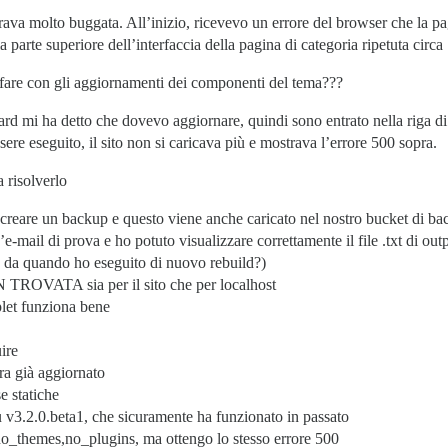
rava molto buggata. All’inizio, ricevevo un errore del browser che la p
a parte superiore dell’interfaccia della pagina di categoria ripetuta circa
 con gli aggiornamenti dei componenti del tema???
rd mi ha detto che dovevo aggiornare, quindi sono entrato nella riga d
sere eseguito, il sito non si caricava più e mostrava l’errore 500 sopra.
 risolverlo
 creare un backup e questo viene anche caricato nel nostro bucket di b
e-mail di prova e ho potuto visualizzare correttamente il file .txt di ou
e da quando ho eseguito di nuovo rebuild?)
N TROVATA sia per il sito che per localhost
oplet funziona bene
ire
era già aggiornato
e statiche
u v3.2.0.beta1, che sicuramente ha funzionato in passato
no_themes,no_plugins, ma ottengo lo stesso errore 500