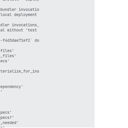
bundler invocatio

local deployment 

dler invocations,

al without 'test 

-f4d3dae71ef2` do

files'

_files'

ecs'

terialize_for_ins

ependency'

'



pecs'

pecs?'

_needed'

n'
