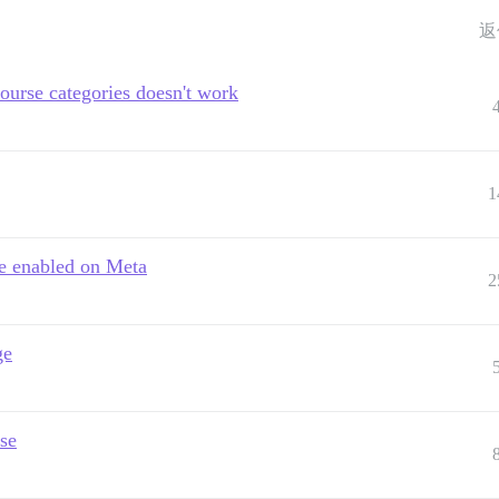
返
ourse categories doesn't work
1
re enabled on Meta
2
ge
se