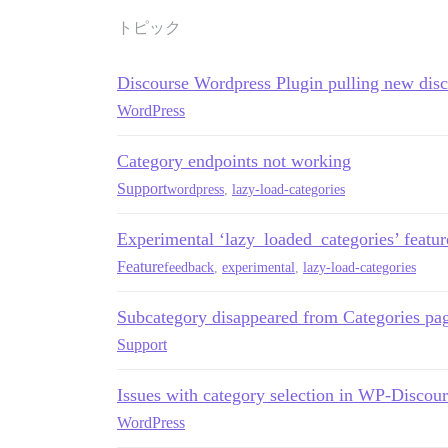
トピック
Discourse Wordpress Plugin pulling new disc
WordPress
Category endpoints not working
Support
wordpress
,
lazy-load-categories
Experimental ‘lazy_loaded_categories’ featu
Feature
feedback
,
experimental
,
lazy-load-categories
Subcategory disappeared from Categories pa
Support
Issues with category selection in WP-Discour
WordPress