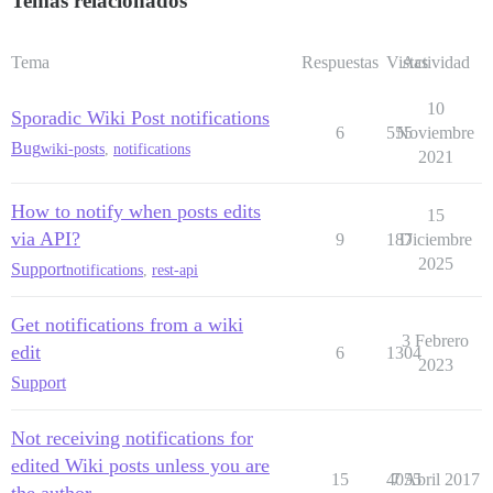
Temas relacionados
Tema
Respuestas
Vistas
Actividad
10
Sporadic Wiki Post notifications
6
555
Noviembre
Bug
wiki-posts
,
notifications
2021
How to notify when posts edits
15
via API?
9
187
Diciembre
2025
Support
notifications
,
rest-api
Get notifications from a wiki
3 Febrero
edit
6
1304
2023
Support
Not receiving notifications for
edited Wiki posts unless you are
15
4055
7 Abril 2017