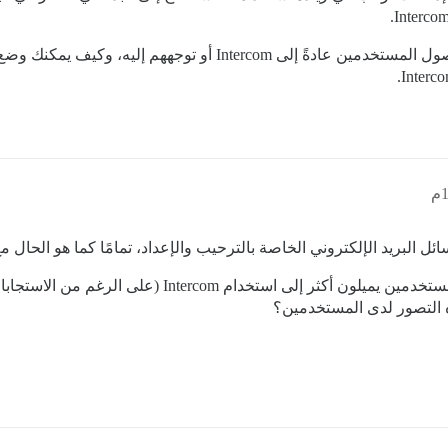
البريد الإلكتروني الخاصة بالترحيب والإعداد، تمامًا كما هو الحال مع ntercom
ربما ما كان ينبغي علي توضيحه هو أنني ألاحظ أن المستخدمي
 التصور لدى المستخدمين؟