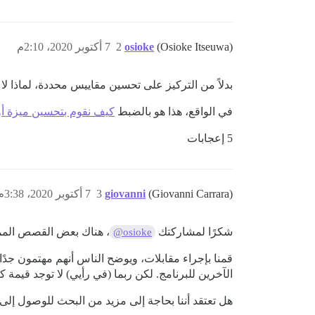
(Osioke Itseuwa)
osioke
2
7 أكتوبر 2020، 2:10م
بدلاً من التركيز على تحسين مقاييس محددة، لماذا 
في الواقع، هذا هو بالضبط
كيف نقوم بتحسين ميزة أو جزء م
5 إعجابات
(Giovanni Carrara)
giovanni
3
7 أكتوبر 2020، 3:38م
شكرًا لمشاركتك
، هناك بعض القصص المم
@osioke
الآخرين للبرنامج. لكن ربما (في رأيي) لا توجد قيم
هل تعتقد أننا بحاجة إلى مزيد من البحث للوصول إلى