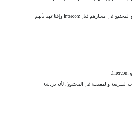
يعني القيام بذلك أنك ستحتاج إلى النظر في كيفية وصول المستخدمين عادةً إلى Intercom أو توجههم إليه، وكيف يمكنك وضع المجتمع في مسارهم قبل Intercom وإقناعهم بأنهم
I.
ن يميلون أكثر إلى استخدام Intercom (على الرغم من الاستجابات السريعة والمفصلة في المجتمع)، لأنه دردشة