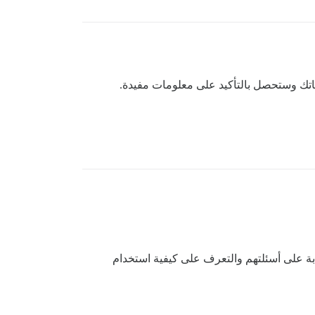
ظاتك وستحصل بالتأكيد على معلومات مفيدة.
 مهتمون جدًا بالقيمة التي يقدمها (فهو مجتمع لمستخدمي برنامج SaaS)؛ تحديدًا للإجابة على أسئلتهم والتعرف على كيفية استخدام