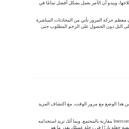
حها، ويبدو أن الأمر يعمل بشكل أفضل تمامًا في
ن معظم حركة المرور تأتي من المحادثات المباشرة
 صخرة إلى أعلى التل دون الحصول على الزخم المطلوب حتى
ن هذا الوضع مع مرور الوقت، مع اكتشاف المزيد
طريقة لرؤية/قياس النمو تكون بملاحظة ما إذا كنت تحصل على نفس عدد المواضيع والمنشورات والأسئلة المطروحة على Intercom مقارنة بالمجتمع. وبما أنك تريد استخدامه
ة جعله بارزًا في رحلة عميلك بقدر ما هو