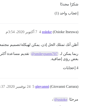
شكرًا مجددًا
إعجاب واحد (1)
(Osioke Itseuwa)
osioke
4
7 أكتوبر 2020، 3:54م
أظن أنك تمتلك الحل إذن. يمكن لهيكلة/تصميم مجتمعا
ربما يمكن لـ
تقديم مساعدة أكثر 
@smileypants707
بعض رؤى إضافية.
4 إعجابات
(Giovanni Carrara)
giovanni
5
24 نوفمبر 2020، 8:37ص
مرحبًا
،
@osioke