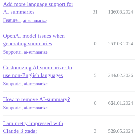
Add more language support for
AI summaries
31
1960
29.08.2024
Feature
ai
,
ai-summarize
OpenAI model issues when
generating summaries
0
251
12.03.2024
Support
ai
,
ai-summarize
Customizing AI summarizer to
use non-English languages
5
241
16.02.2026
Support
ai
,
ai-summarize
How to remove AI-summary?
0
664
21.01.2024
Support
ai
,
ai-summarize
I am pretty impressed with
Claude 3 :tada:
3
529
30.05.2024