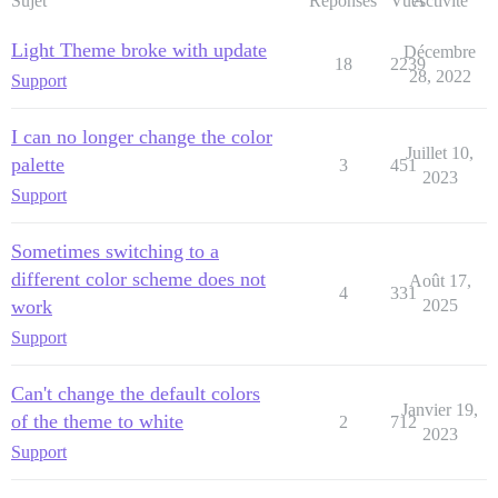
Sujet
Réponses
Vues
Activité
Light Theme broke with update
Décembre
18
2239
28, 2022
Support
I can no longer change the color
Juillet 10,
palette
3
451
2023
Support
Sometimes switching to a
different color scheme does not
Août 17,
4
331
work
2025
Support
Can't change the default colors
Janvier 19,
of the theme to white
2
712
2023
Support