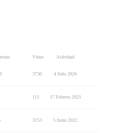
estas
Vistas
Actividad
8
3730
4 Julio 2026
1
115
17 Febrero 2025
5
3153
5 Junio 2022