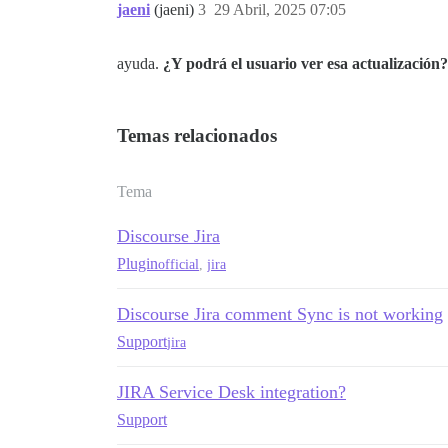
jaeni
(jaeni)
3
29 Abril, 2025 07:05
ayuda.
¿Y podrá el usuario ver esa actualización?
Temas relacionados
Tema
Discourse Jira
Plugin
official
,
jira
Discourse Jira comment Sync is not working
Support
jira
JIRA Service Desk integration?
Support