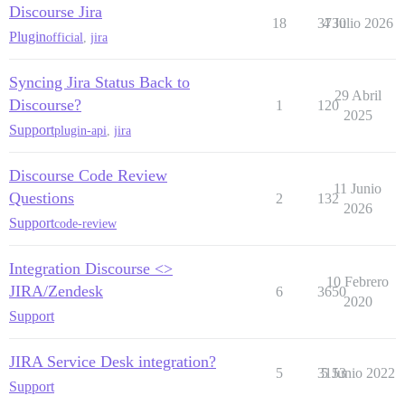
Discourse Jira
18
3730
4 Julio 2026
Plugin
official
,
jira
Syncing Jira Status Back to
29 Abril
Discourse?
1
120
2025
Support
plugin-api
,
jira
Discourse Code Review
11 Junio
Questions
2
132
2026
Support
code-review
Integration Discourse <>
10 Febrero
JIRA/Zendesk
6
3650
2020
Support
JIRA Service Desk integration?
5
3153
5 Junio 2022
Support