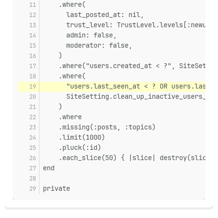
    .where(
      last_posted_at: nil,
      trust_level: TrustLevel.levels[:newuser
      admin: false,
      moderator: false,
    )
    .where("users.created_at < ?", SiteSettin
    .where(
      "users.last_seen_at < ? OR users.last_s
      SiteSetting.clean_up_inactive_users_aft
    )
    .where
    .missing(:posts, :topics)
    .limit(1000)
    .pluck(:id)
    .each_slice(50) { |slice| destroy(slice) 
end
private