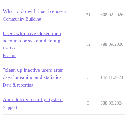
What to do with inactive users
21
682
08.02.2026
Community Building
Users who have closed their
accounts or system deleting
12
798
08.09.2020
users?
Feature
"clean up inactive users after
days" meaning and statistics
3
147
14.11.2024
Data & reporting
Auto deleted user by System
3
300
06.03.2024
Support