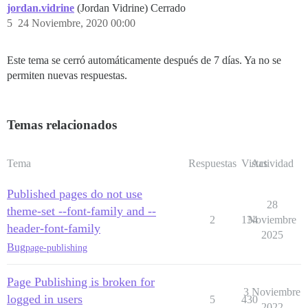
jordan.vidrine
(Jordan Vidrine) Cerrado
5
24 Noviembre, 2020 00:00
Este tema se cerró automáticamente después de 7 días. Ya no se
permiten nuevas respuestas.
Temas relacionados
Tema
Respuestas
Vistas
Actividad
Published pages do not use
28
theme-set --font-family and --
2
134
Noviembre
header-font-family
2025
Bug
page-publishing
Page Publishing is broken for
3 Noviembre
logged in users
5
430
2022