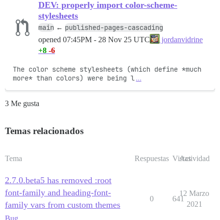
DEV: properly import color-scheme-
stylesheets
main
published-pages-cascading
←
opened
07:45PM - 28 Nov 25 UTC
jordanvidrine
+8
-6
The color scheme stylesheets (which define *much 
more* than colors) were being l
…
3 Me gusta
Temas relacionados
Tema
Respuestas
Vistas
Actividad
2.7.0.beta5 has removed :root
font-family and heading-font-
12 Marzo
0
641
family vars from custom themes
2021
Bug