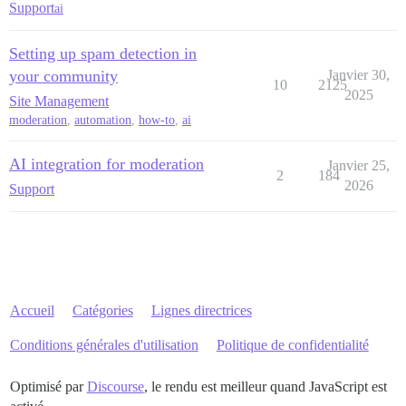
Support
ai
Setting up spam detection in
your community
Janvier 30,
10
2125
2025
Site Management
moderation
,
automation
,
how-to
,
ai
AI integration for moderation
Janvier 25,
2
184
2026
Support
Accueil
Catégories
Lignes directrices
Conditions générales d'utilisation
Politique de confidentialité
Optimisé par
Discourse
, le rendu est meilleur quand JavaScript est