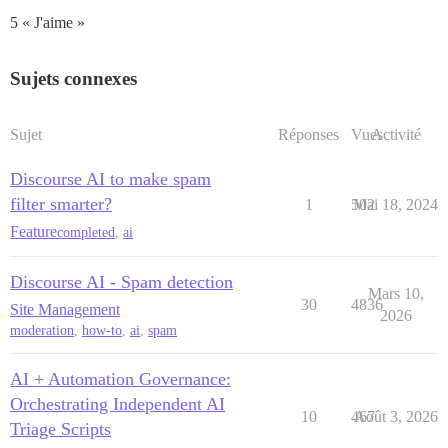
5 « J'aime »
Sujets connexes
Sujet
Réponses
Vues
Activité
Discourse AI to make spam
filter smarter?
1
502
Mai 18, 2024
Feature
completed
,
ai
Discourse AI - Spam detection
Mars 10,
30
4836
Site Management
2026
moderation
,
how-to
,
ai
,
spam
AI + Automation Governance:
Orchestrating Independent AI
10
467
Août 3, 2026
Triage Scripts