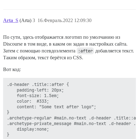
Arta_S
(Arta)
3
16.Февраль.2022 12:09:30
По сути, здесь отображается логотип по умолчанию из
Discourse в том виде, в каком он задан в настройках сайта.
Затем с помощью псевдоэлемента
:after
добавляется текст.
Таким образом, текст берётся из CSS.
Вот код:
.d-header .title::after {

    padding-left: 20px;

    font-size: 1.5em;

    color:  #333;

    content: "Some text after logo";

}

.archetype-regular #main.no-text .d-header .title::aft
.archetype-private_message #main.no-text .d-header .ti
    display:none;
