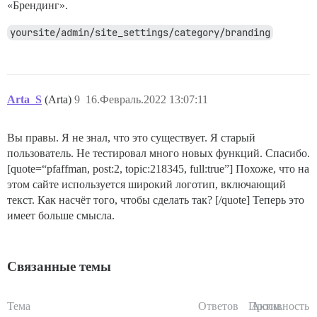
«Брендинг».
yoursite/admin/site_settings/category/branding
Arta_S
(Arta)
9
16.Февраль.2022 13:07:11
Вы правы. Я не знал, что это существует. Я старый
пользователь. Не тестировал много новых функций. Спасибо.
[quote=“pfaffman, post:2, topic:218345, full:true”] Похоже, что на
этом сайте используется широкий логотип, включающий
текст. Как насчёт того, чтобы сделать так? [/quote] Теперь это
имеет больше смысла.
Связанные темы
Тема
Ответов
Просм.
Активность