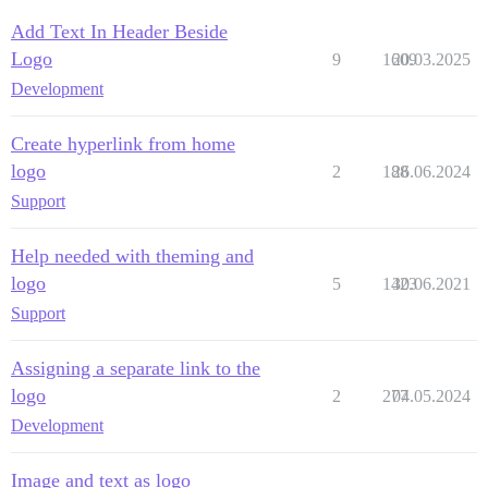
Add Text In Header Beside
Logo
9
1609
20.03.2025
Development
Create hyperlink from home
logo
2
188
26.06.2024
Support
Help needed with theming and
logo
5
1423
30.06.2021
Support
Assigning a separate link to the
logo
2
277
04.05.2024
Development
Image and text as logo