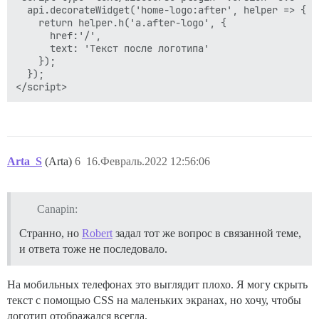
  api.decorateWidget('home-logo:after', helper => {

    return helper.h('a.after-logo', {

      href:'/',

      text: 'Текст после логотипа'

    });

  });

Arta_S
(Arta)
6
16.Февраль.2022 12:56:06
Canapin:
Странно, но
Robert
задал тот же вопрос в связанной теме,
и ответа тоже не последовало.
На мобильных телефонах это выглядит плохо. Я могу скрыть
текст с помощью CSS на маленьких экранах, но хочу, чтобы
логотип отображался всегда.