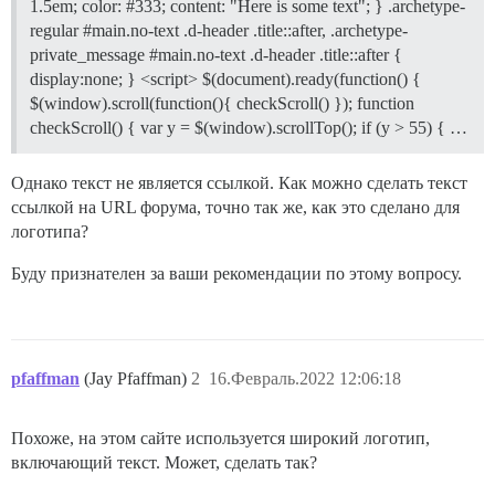
1.5em; color: #333; content: "Here is some text"; } .archetype-
regular #main.no-text .d-header .title::after, .archetype-
private_message #main.no-text .d-header .title::after {
display:none; } <script> $(document).ready(function() {
$(window).scroll(function(){ checkScroll() }); function
checkScroll() { var y = $(window).scrollTop(); if (y > 55) { …
Однако текст не является ссылкой. Как можно сделать текст
ссылкой на URL форума, точно так же, как это сделано для
логотипа?
Буду признателен за ваши рекомендации по этому вопросу.
pfaffman
(Jay Pfaffman)
2
16.Февраль.2022 12:06:18
Похоже, на этом сайте используется широкий логотип,
включающий текст. Может, сделать так?