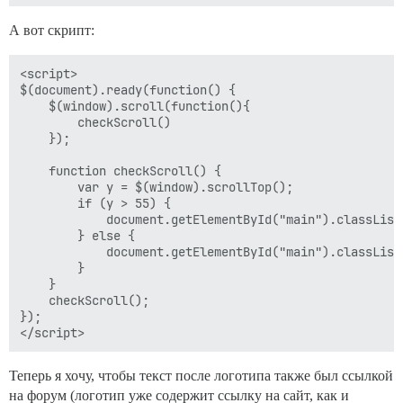
А вот скрипт:
<script>

$(document).ready(function() {

	$(window).scroll(function(){

		checkScroll()

    }); 

	function checkScroll() {

		var y = $(window).scrollTop();		

		if (y > 55) {

            document.getElementById("main").classList.
        } else {

            document.getElementById("main").classList
        }

	}

	checkScroll();

});

Теперь я хочу, чтобы текст после логотипа также был ссылкой
на форум (логотип уже содержит ссылку на сайт, как и